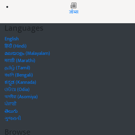
जॉब्स
Languages
English
हिंदी (Hindi)
മലയാളം (Malayalam)
मराठी (Marathi)
தமிழ் (Tamil)
বাঙালি (Bengali)
ಕನ್ನಡ (Kannada)
ଓଡିଆ (Odia)
অসমীয়া (Asomiya)
ਪੰਜਾਬੀ
తెలుగు
ગુજરાતી
Browse