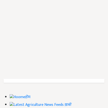
होम
ख़बरें