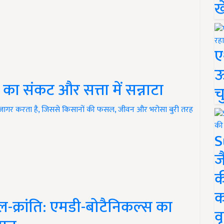
ख
ए
ऊ
 संकट और सत्ता में सन्नाटा
च
ागर करता है, जिससे किसानों की फसल, जीवन और भरोसा बुरी तरह
S
ज
क
क
ल-क्रांति: एमडी-बोटैनिकल्स का
वृ