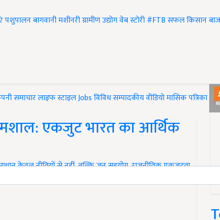
एं
पशुपालन
बागवानी
मशीनरी
ग्रामीण उद्योग
वेब स्टोरी
#FTB
सफल किसान
बाज
ंपनी समाचार
लाइफ स्टाइल
Jobs
विविध
सम्पादकीय
वीडियो
मासिक पत्रिका
#T
की मशाल: एकजुट भारत का आर्थिक
समाधान केवल नीतियों से नहीं, बल्कि जन सहयोग, राजनीतिक एकजुटता
T