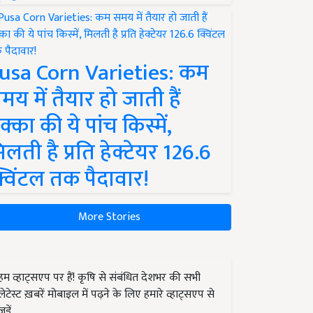
usa Corn Varieties: कम
मय में तैयार हो जाती हैं
क्का की ये पांच किस्में,
िलती है प्रति हेक्टेयर 126.6
्विंटल तक पैदावार!
More Stories
हम व्हाट्सएप पर हैं! कृषि से संबंधित देशभर की सभी
लेटेस्ट ख़बरें मोबाइल में पढ़ने के लिए हमारे व्हाट्सएप से
जुड़ें.