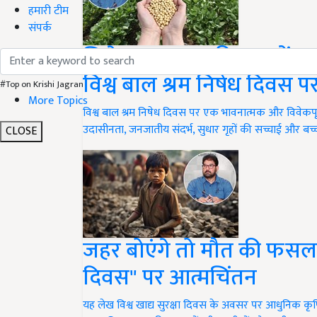
हमारी टीम
संपर्क
छिने हुए बचपन की राख में, क्य
विश्व बाल श्रम निषेध दिवस 
#Top on Krishi Jagran
More Topics
विश्व बाल श्रम निषेध दिवस पर एक भावनात्मक और विवेकपूर्ण
उदासीनता, जनजातीय संदर्भ, सुधार गृहों की सच्चाई और बच्च
CLOSE
जहर बोएंगे तो मौत की फसल ही क
दिवस" पर आत्मचिंतन
यह लेख विश्व खाद्य सुरक्षा दिवस के अवसर पर आधुनिक क