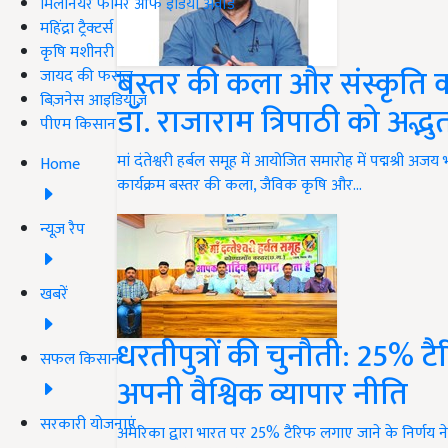
मिलेनियर फार्मर ऑफ इंडिया अवॉर्ड
महिंद्रा ट्रैक्टर्स
कृषि मशीनरी
बस्तर की कला और संस्कृति का 
जायद की फसल
बिज़नेस आइडियाज
डॉ. राजाराम त्रिपाठी को अद्
पीएम किसान
मां दंतेश्वरी हर्बल समूह में आयोजित समारोह में पद्मश्री अजय
Home
कार्यक्रम बस्तर की कला, जैविक कृषि और…
न्यूज़ रैप
खबरें
धरतीपुत्रों की चुनौती: 25% ट
सफल किसान
अपनी वैश्विक व्यापार नीति
सरकारी योजनाएं
अमेरिका द्वारा भारत पर 25% टैरिफ लगाए जाने के निर्णय ने 