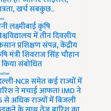
ात्रता, खर्च सबकुछ..
ws
ानी लक्ष्मीबाई कृषि
िश्वविद्यालय में तीन दिवसीय
िसान प्रशिक्षण संपन्न, केंद्रीय
ृषि मंत्री शिवराज सिंह चौहान
े किया संबोधित
ather
िल्ली-NCR समेत कई राज्यों में
ारिश ने मचाई आफत! IMD ने
5 से अधिक राज्यों में बिजली
ड़कने के साथ तेज बारिश का