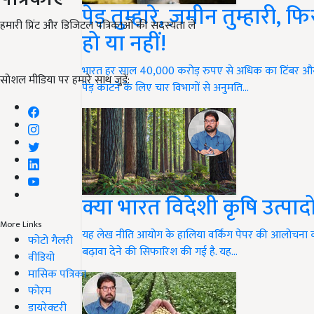
पेड़ तुम्हारे, ज़मीन तुम्हारी
हमारी प्रिंट और डिजिटल पत्रिकाओं की सदस्यता लें
हो या नहीं!
भारत हर साल 40,000 करोड़ रुपए से अधिक का टिंबर औ
सोशल मीडिया पर हमारे साथ जुड़ें:
पेड़ काटने के लिए चार विभागों से अनुमति…
क्या भारत विदेशी कृषि उत्पाद
More Links
यह लेख नीति आयोग के हालिया वर्किंग पेपर की आलोचना क
फोटो गैलरी
बढ़ावा देने की सिफारिश की गई है. यह…
वीडियो
मासिक पत्रिका
फोरम
डायरेक्टरी