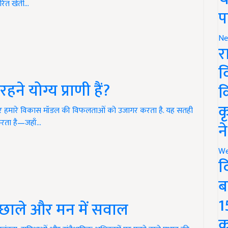
रित खेती…
प
Ne
र
व
ने योग्य प्राणी हैं?
क
क
 और हमारे विकास मॉडल की विफलताओं को उजागर करता है. यह सतही
रता है—जहाँ…
न
We
द
ब
1
पर छाले और मन में सवाल
क