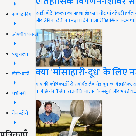
ऐतिहासिक विपणन-शिविर संप
एमडी बोटैनिकल्स का पहला इंडक्शन मीट मां दंतेश्वरी हर
सम्पादकीय
और जैविक खेती को बढ़ावा देने वाला ऐतिहासिक कदम था. प
औषधीय फसलें
पशुपालन
क्या 'मांसाहारी-दूध' के लिए
खेती-बाड़ी
गाय की कोषिकाओं से संवर्धित लैब-मेड दूध का वैज्ञानिक, 
के पीछे की वैश्विक राजनीति, बाजार के मंसूबों और भारतीय…
मशीनरी
वेब स्टोरी
पत्रिकाएँ