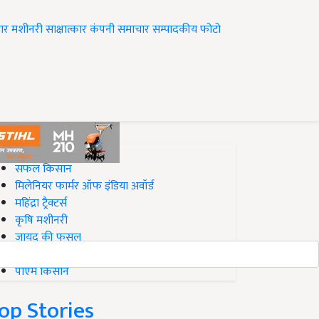
ार
मशीनरी
साक्षात्कार
कंपनी समाचार
सम्पादकीय
फोटो
op on Krishi Jagran
सफल किसान
मिलेनियर फार्मर ऑफ इंडिया अवॉर्ड
महिंद्रा ट्रैक्टर्स
कृषि मशीनरी
जायद की फसल
बिज़नेस आइडियाज
पीएम किसान
op Stories