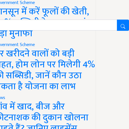
vernment Scheme
ानसून में करें फूलों की खेती,
0% सब्सिडी के साथ कमाएं
ड़ा मुनाफा
vernment Scheme
र खरीदने वालों को बड़ी
ाहत, होम लोन पर मिलेगी 4%
ी सब्सिडी, जानें कौन उठा
कता है योजना का लाभ
ws
ांव में खाद, बीज और
ीटनाशक की दुकान खोलना
ाहते हैं? जानिए लाइसेंस,