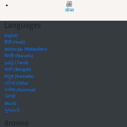
जॉब्स
Languages
English
हिंदी (Hindi)
മലയാളം (Malayalam)
मराठी (Marathi)
தமிழ் (Tamil)
বাঙালি (Bengali)
ಕನ್ನಡ (Kannada)
ଓଡିଆ (Odia)
অসমীয়া (Asomiya)
ਪੰਜਾਬੀ
తెలుగు
ગુજરાતી
Browse