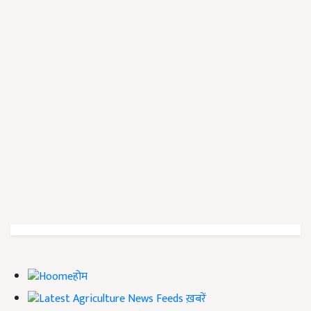
होम
ख़बरें