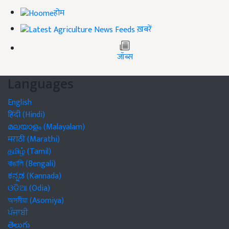
होम
ख़बरें
जॉब्स
Languages
English
हिंदी (Hindi)
മലയാളം (Malayalam)
मराठी (Marathi)
தமிழ் (Tamil)
বাঙালি (Bengali)
ಕನ್ನಡ (Kannada)
ଓଡିଆ (Odia)
অসমীয়া (Asomiya)
ਪੰਜਾਬੀ
తెలుగు