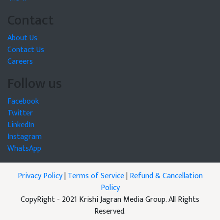
Contact
About Us
Contact Us
Careers
Follow us
Facebook
Twitter
LinkedIn
Instagram
WhatsApp
Privacy Policy
|
Terms of Service
|
Refund & Cancellation
Policy
CopyRight - 2021 Krishi Jagran Media Group. All Rights
Reserved.