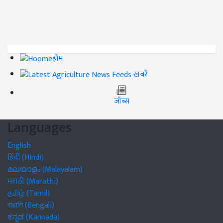
होम
ख़बरें
जॉब्स
Languages
English
हिंदी (Hindi)
മലയാളം (Malayalam)
मराठी (Marathi)
தமிழ் (Tamil)
বাঙালি (Bengali)
ಕನ್ನಡ (Kannada)