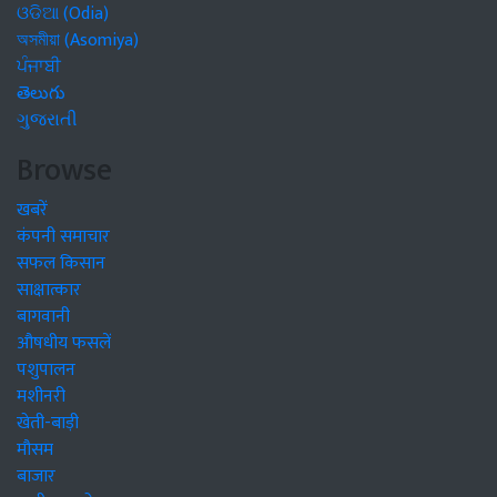
ଓଡିଆ (Odia)
অসমীয়া (Asomiya)
ਪੰਜਾਬੀ
తెలుగు
ગુજરાતી
Browse
खबरें
कंपनी समाचार
सफल किसान
साक्षात्कार
बागवानी
औषधीय फसलें
पशुपालन
मशीनरी
खेती-बाड़ी
मौसम
बाजार