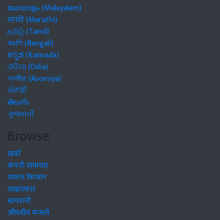
മലയാളം (Malayalam)
मराठी (Marathi)
தமிழ் (Tamil)
বাঙালি (Bengali)
ಕನ್ನಡ (Kannada)
ଓଡିଆ (Odia)
অসমীয়া (Asomiya)
ਪੰਜਾਬੀ
తెలుగు
ગુજરાતી
Browse
खबरें
कंपनी समाचार
सफल किसान
साक्षात्कार
बागवानी
औषधीय फसलें