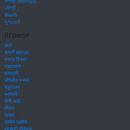
অসমীয়া (Asomiya)
ਪੰਜਾਬੀ
తెలుగు
ગુજરાતી
Browse
खबरें
कंपनी समाचार
सफल किसान
साक्षात्कार
बागवानी
औषधीय फसलें
पशुपालन
मशीनरी
खेती-बाड़ी
मौसम
बाजार
ग्रामीण उद्द्योग
सरकारी योजनाएं