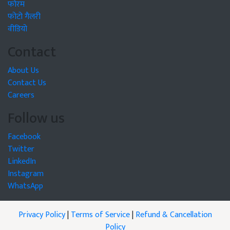
फोरम
फोटो गैलरी
वीडियो
Contact
About Us
Contact Us
Careers
Follow us
Facebook
Twitter
LinkedIn
Instagram
WhatsApp
Privacy Policy
|
Terms of Service
|
Refund & Cancellation
Policy