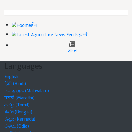
होम
ख़बरें
जॉब्स
Languages
English
हिंदी (Hindi)
മലയാളം (Malayalam)
मराठी (Marathi)
தமிழ் (Tamil)
বাঙালি (Bengali)
ಕನ್ನಡ (Kannada)
ଓଡିଆ (Odia)