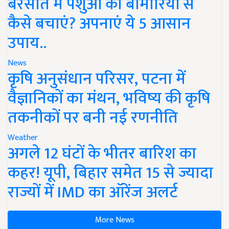
बरसात में पशुओं को बीमारियों से
कैसे बचाएं? अपनाएं ये 5 आसान
उपाय..
News
कृषि अनुसंधान परिसर, पटना में
वैज्ञानिकों का मंथन, भविष्य की कृषि
तकनीकों पर बनी नई रणनीति
Weather
अगले 12 घंटों के भीतर बारिश का
कहर! यूपी, बिहार समेत 15 से ज्यादा
राज्यों में IMD का ऑरेंज अलर्ट
More News