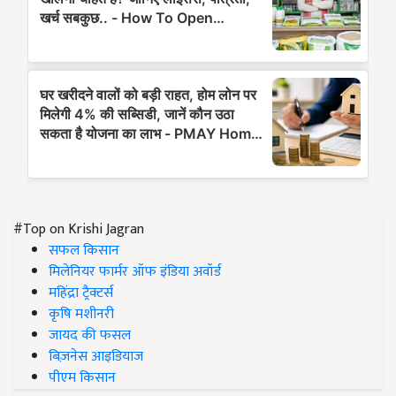
#Top on Krishi Jagran
सफल किसान
मिलेनियर फार्मर ऑफ इंडिया अवॉर्ड
महिंद्रा ट्रैक्टर्स
कृषि मशीनरी
जायद की फसल
बिज़नेस आइडियाज
पीएम किसान