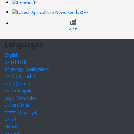
होम
ख़बरें
जॉब्स
Languages
English
हिंदी (Hindi)
മലയാളം (Malayalam)
मराठी (Marathi)
தமிழ் (Tamil)
বাঙালি (Bengali)
ಕನ್ನಡ (Kannada)
ଓଡିଆ (Odia)
অসমীয়া (Asomiya)
ਪੰਜਾਬੀ
తెలుగు