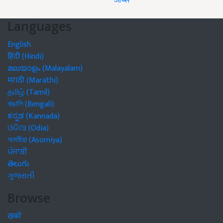
जॉब्स
Languages
English
हिंदी (Hindi)
മലയാളം (Malayalam)
मराठी (Marathi)
தமிழ் (Tamil)
বাঙালি (Bengali)
ಕನ್ನಡ (Kannada)
ଓଡିଆ (Odia)
অসমীয়া (Asomiya)
ਪੰਜਾਬੀ
తెలుగు
ગુજરાતી
Browse
खबरें