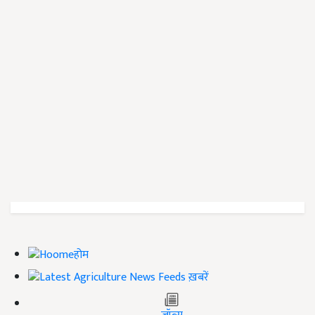
होम
ख़बरें