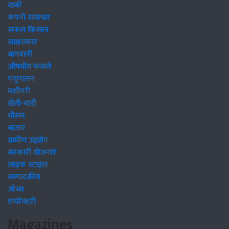
खबरें
कंपनी समाचार
सफल किसान
साक्षात्कार
बागवानी
औषधीय फसलें
पशुपालन
मशीनरी
खेती-बाड़ी
मौसम
बाजार
ग्रामीण उद्द्योग
सरकारी योजनाएं
लाइफ स्टाइल
सम्पादकीय
जॉब्स
डायरेक्टरी
Magazines