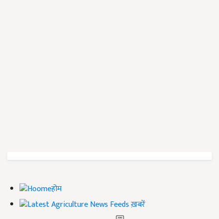
होम
ख़बरें