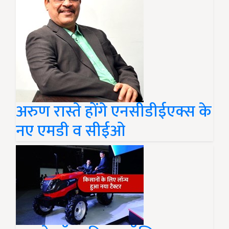
अरुण रास्ते होंगे एनसीडीईएक्स के
नए एमडी व सीईओ