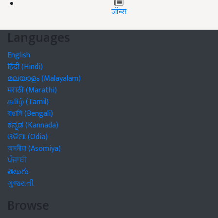
जॉब्स
Languages
English
हिंदी (Hindi)
മലയാളം (Malayalam)
मराठी (Marathi)
தமிழ் (Tamil)
বাঙালি (Bengali)
ಕನ್ನಡ (Kannada)
ଓଡିଆ (Odia)
অসমীয়া (Asomiya)
ਪੰਜਾਬੀ
తెలుగు
ગુજરાતી
Browse