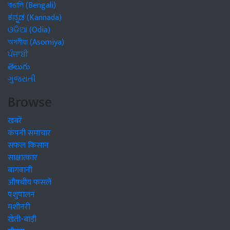
বাঙালি (Bengali)
ಕನ್ನಡ (Kannada)
ଓଡିଆ (Odia)
অসমীয়া (Asomiya)
ਪੰਜਾਬੀ
తెలుగు
ગુજરાતી
Browse
खबरें
कंपनी समाचार
सफल किसान
साक्षात्कार
बागवानी
औषधीय फसलें
पशुपालन
मशीनरी
खेती-बाड़ी