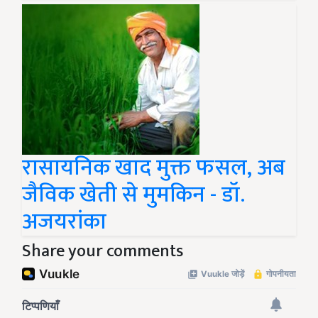
रासायनिक खाद मुक्त फसल, अब
जैविक खेती से मुमकिन - डॉ.
अजयरांका
Share your comments