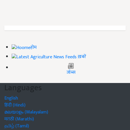
होम
ख़बरें
जॉब्स
Languages
English
हिंदी (Hindi)
മലയാളം (Malayalam)
मराठी (Marathi)
தமிழ் (Tamil)