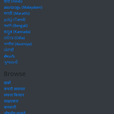
हिंदी (Hindi)
മലയാളം (Malayalam)
मराठी (Marathi)
தமிழ் (Tamil)
বাঙালি (Bengali)
ಕನ್ನಡ (Kannada)
ଓଡିଆ (Odia)
অসমীয়া (Asomiya)
ਪੰਜਾਬੀ
తెలుగు
ગુજરાતી
Browse
खबरें
कंपनी समाचार
सफल किसान
साक्षात्कार
बागवानी
औषधीय फसलें