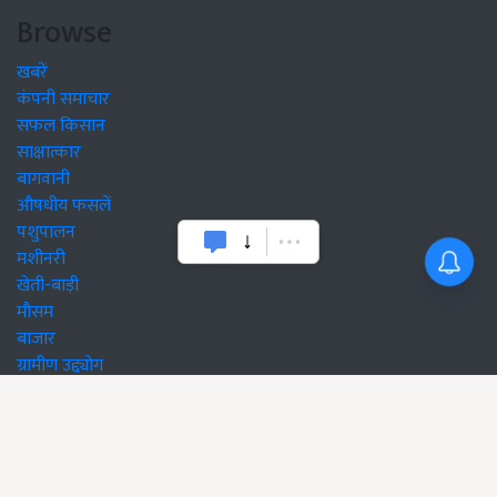
Browse
खबरें
कंपनी समाचार
सफल किसान
साक्षात्कार
बागवानी
औषधीय फसलें
पशुपालन
मशीनरी
खेती-बाड़ी
मौसम
बाजार
ग्रामीण उद्द्योग
सरकारी योजनाएं
लाइफ स्टाइल
सम्पादकीय
जॉब्स