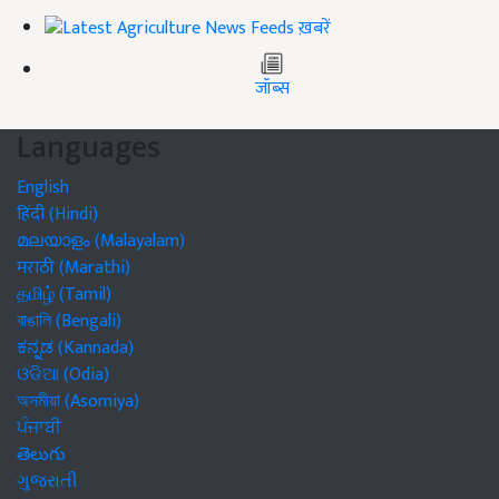
ख़बरें
जॉब्स
Languages
English
हिंदी (Hindi)
മലയാളം (Malayalam)
मराठी (Marathi)
தமிழ் (Tamil)
বাঙালি (Bengali)
ಕನ್ನಡ (Kannada)
ଓଡିଆ (Odia)
অসমীয়া (Asomiya)
ਪੰਜਾਬੀ
తెలుగు
ગુજરાતી