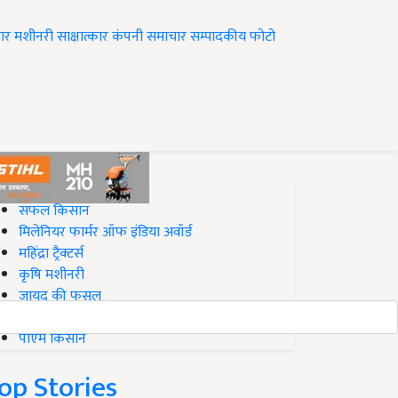
ार
मशीनरी
साक्षात्कार
कंपनी समाचार
सम्पादकीय
फोटो
op on Krishi Jagran
सफल किसान
मिलेनियर फार्मर ऑफ इंडिया अवॉर्ड
महिंद्रा ट्रैक्टर्स
कृषि मशीनरी
जायद की फसल
बिज़नेस आइडियाज
पीएम किसान
op Stories