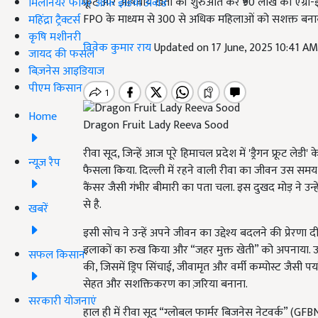
फ्रूट और औषधीय खेती की शुरुआत कर ₹90 लाख का एग्रो-इ
मिलेनियर फार्मर ऑफ इंडिया अवॉर्ड
FPO के माध्यम से 300 से अधिक महिलाओं को सशक्त बन
महिंद्रा ट्रैक्टर्स
कृषि मशीनरी
विवेक कुमार राय
Updated on 17 June, 2025 10:41 A
जायद की फसल
बिज़नेस आइडियाज
पीएम किसान
Home
Dragon Fruit Lady Reeva Sood
रीवा सूद, जिन्हें आज पूरे हिमाचल प्रदेश में 'ड्रैगन फ्रूट ल
न्यूज़ रैप
फैसला किया. दिल्ली में रहने वाली रीवा का जीवन उस समय 
कैंसर जैसी गंभीर बीमारी का पता चला. इस दुखद मोड़ ने उन
से है.
खबरें
इसी सोच ने उन्हें अपने जीवन का उद्देश्य बदलने की प्रेरणा द
इलाकों का रुख किया और “जहर मुक्त खेती” को अपनाया. उन
सफल किसान
की, जिसमें ड्रिप सिंचाई, जीवामृत और वर्मी कम्पोस्ट जैसी
सेहत और सशक्तिकरण का ज़रिया बनाना.
सरकारी योजनाएं
हाल ही में रीवा सूद “ग्लोबल फार्मर बिजनेस नेटवर्क” (GFBN)