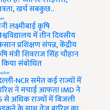
ात्रता, खर्च सबकुछ..
ws
ानी लक्ष्मीबाई कृषि
िश्वविद्यालय में तीन दिवसीय
िसान प्रशिक्षण संपन्न, केंद्रीय
ृषि मंत्री शिवराज सिंह चौहान
े किया संबोधित
ather
िल्ली-NCR समेत कई राज्यों में
ारिश ने मचाई आफत! IMD ने
5 से अधिक राज्यों में बिजली
ड़कने के साथ तेज बारिश का