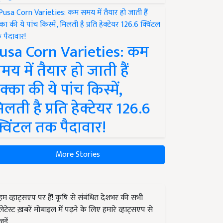
usa Corn Varieties: कम
मय में तैयार हो जाती हैं
क्का की ये पांच किस्में,
िलती है प्रति हेक्टेयर 126.6
्विंटल तक पैदावार!
More Stories
हम व्हाट्सएप पर हैं! कृषि से संबंधित देशभर की सभी
लेटेस्ट ख़बरें मोबाइल में पढ़ने के लिए हमारे व्हाट्सएप से
जुड़ें.