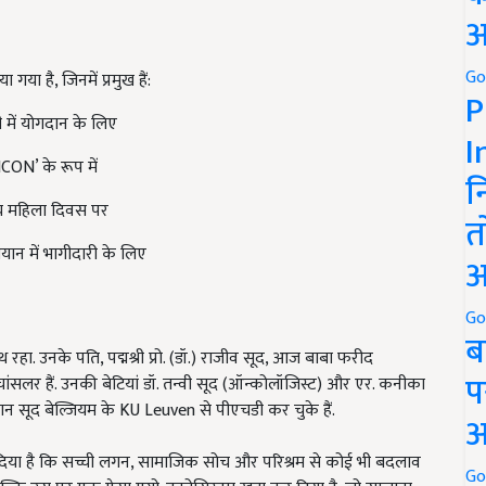
अ
Go
या है, जिनमें प्रमुख हैं:
P
री में योगदान के लिए
I
ICON’ के रूप में
न
रीय महिला दिवस पर
त
ियान में भागीदारी के लिए
अ
Go
ब
 रहा. उनके पति, पद्मश्री प्रो. (डॉ.) राजीव सूद, आज बाबा फरीद
प
ंसलर हैं. उनकी बेटियां डॉ. तन्वी सूद (ऑन्कोलॉजिस्ट) और एर. कनीका
 ईशान सूद बेल्जियम के KU Leuven से पीएचडी कर चुके हैं.
अ
 दिया है कि सच्ची लगन, सामाजिक सोच और परिश्रम से कोई भी बदलाव
Go