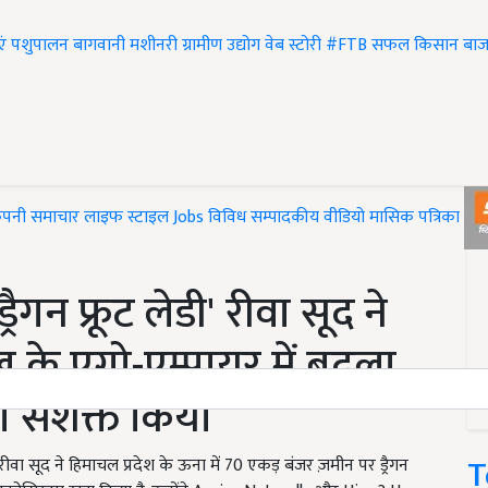
एं
पशुपालन
बागवानी
मशीनरी
ग्रामीण उद्योग
वेब स्टोरी
#FTB
सफल किसान
बाज
ंपनी समाचार
लाइफ स्टाइल
Jobs
विविध
सम्पादकीय
वीडियो
मासिक पत्रिका
#T
ैगन फ्रूट लेडी' रीवा सूद ने
के एग्रो-एम्पायर में बदला
 सशक्त किया
T
सूद ने हिमाचल प्रदेश के ऊना में 70 एकड़ बंजर ज़मीन पर ड्रैगन