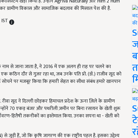
कोसिस्टम खड़ा किया है. उन्होंने Agriva Naturally और Him 2 Hum
ाकर ग्रामीण विकास और सामाजिक बदलाव की मिसाल पेश की है.
M IST
S
ज
ब
त
ेडी' के नाम से जाना जाता है, ने 2016 में एक अलग ही राह पर चलने का
एक कठिन दौर से गुज़र रहा था, जब उनके पति प्रो. (डॉ.) राजीव सूद को
म
्हें सोचने पर मजबूर किया कि हमारी सेहत का सीधा संबंध हमारे खानपान
ी. रीवा सूद ने दिल्ली छोड़कर हिमाचल प्रदेश के ऊना ज़िले के ग्रामीण
S
्होंने 70 एकड़ बंजर और पथरीली ज़मीन पर बिना रसायन के खेती शुरू
 पर्यावरण-हितैषी तकनीकों का इस्तेमाल किया. उनका सपना था - खेती को
ट
र
 से जुड़ी हैं, जो कि कृषि जागरण की एक राष्ट्रीय पहल है. इसका उद्देश्य