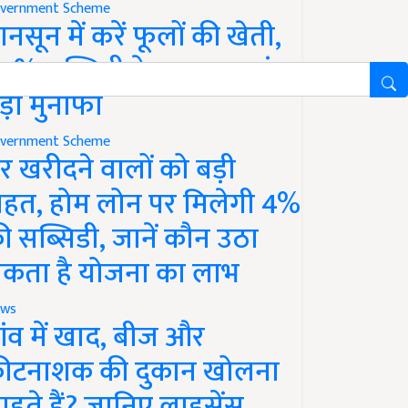
vernment Scheme
ानसून में करें फूलों की खेती,
0% सब्सिडी के साथ कमाएं
ड़ा मुनाफा
vernment Scheme
र खरीदने वालों को बड़ी
ाहत, होम लोन पर मिलेगी 4%
ी सब्सिडी, जानें कौन उठा
कता है योजना का लाभ
ws
ांव में खाद, बीज और
ीटनाशक की दुकान खोलना
ाहते हैं? जानिए लाइसेंस,