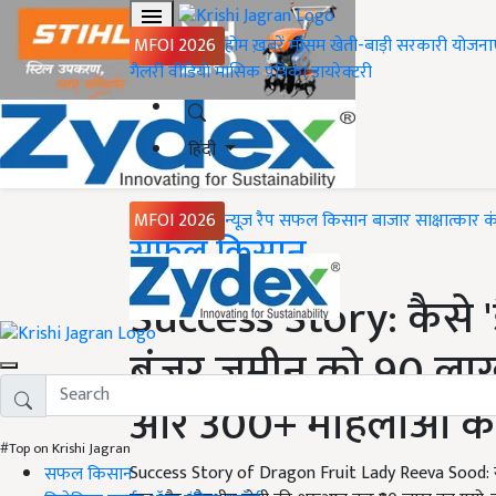
MFOI 2026
होम
ख़बरें
मौसम
खेती-बाड़ी
सरकारी योजना
गैलरी
वीडियो
मासिक पत्रिका
डायरेक्टरी
हिंदी
MFOI 2026
न्यूज़ रैप
सफल किसान
बाजार
साक्षात्कार
क
Home
सफल किसान
Success Story: कैसे 'ड्र
बंजर ज़मीन को 90 लाख 
और 300+ महिलाओं को
#Top on Krishi Jagran
Success Story of Dragon Fruit Lady Reeva Sood: रीवा 
सफल किसान