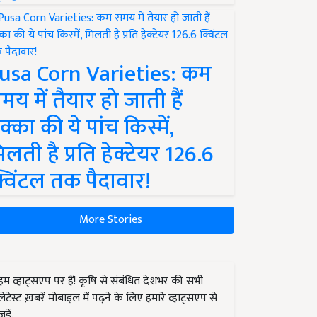
usa Corn Varieties: कम
मय में तैयार हो जाती हैं
क्का की ये पांच किस्में,
िलती है प्रति हेक्टेयर 126.6
्विंटल तक पैदावार!
More Stories
हम व्हाट्सएप पर हैं! कृषि से संबंधित देशभर की सभी
लेटेस्ट ख़बरें मोबाइल में पढ़ने के लिए हमारे व्हाट्सएप से
जुड़ें.