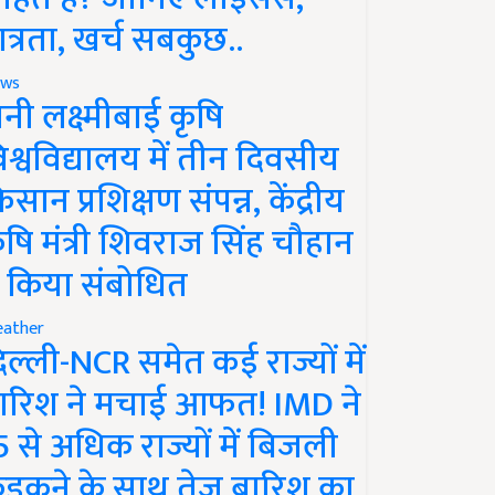
ात्रता, खर्च सबकुछ..
ws
ानी लक्ष्मीबाई कृषि
िश्वविद्यालय में तीन दिवसीय
िसान प्रशिक्षण संपन्न, केंद्रीय
ृषि मंत्री शिवराज सिंह चौहान
े किया संबोधित
ather
िल्ली-NCR समेत कई राज्यों में
ारिश ने मचाई आफत! IMD ने
5 से अधिक राज्यों में बिजली
ड़कने के साथ तेज बारिश का