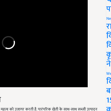
प
Ne
र
व
क
क
न
We
द
ब
व
1
्व को उजागर करती है. पारंपरिक खेती के साथ-साथ सब्जी उत्पादन
क
 के रूप में स्थापित किया. उन्होंने साबित किया कि किसान भी नई