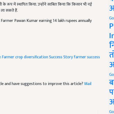
ला सकते हैं.
अ
 Farmer Pawan Kumar earning 14 lakh rupees annually
Go
P
I
न
e Farmer
crop diversification
Success Story
farmer success
त
अ
Go
ticle and have suggestions to improve this article?
Mail
ब
प
अ
Go