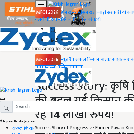
MFOI 2026
होम
ख़बरें
मौसम
खेती-बाड़ी
सरकारी योजना
गैलरी
वीडियो
मासिक पत्रिका
डायरेक्टरी
हिंदी
MFOI 2026
न्यूज़ रैप
सफल किसान
बाजार
साक्षात्कार
क
Home
सफल किसान
Success Story: कृषि 
की बदल गई किसान की
रहे 14 लाखों रुपये!
#Top on Krishi Jagran
Success Story of Progressive Farmer Pawan Kumar: 
सफल किसान