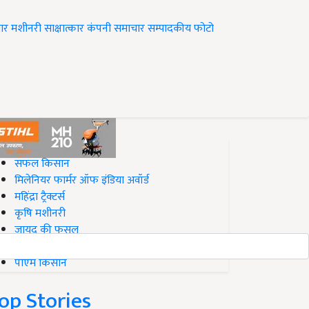
ार
मशीनरी
साक्षात्कार
कंपनी समाचार
सम्पादकीय
फोटो
op on Krishi Jagran
सफल किसान
मिलेनियर फार्मर ऑफ इंडिया अवॉर्ड
महिंद्रा ट्रैक्टर्स
कृषि मशीनरी
जायद की फसल
बिज़नेस आइडियाज
पीएम किसान
op Stories