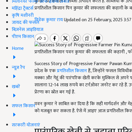
कुमार 60 कनाल में सब्जी उत्पादन करते हैं. सब्जियों के 
मिलेनियर फार्मर ऑफ इंडिया अवॉर्ड
प्रगतिशील किसान पिन कुमार की सफलता की कहानी के बारे मे
महिंद्रा ट्रैक्टर्स
कृषि मशीनरी
विवेक कुमार राय
Updated on 25 February, 2025 3:5
जायद की फसल
बिज़नेस आइडियाज
पीएम किसान
Home
प्रगतिशील किसान पवन कुमार की सफलता की कहानी , फो
Success Story of Progressive Farmer Pawan Kumar: 
न्यूज़ रैप
प्रदेश के एक
प्रगतिशील किसान
हैं, जिन्होंने फसल विविधीक
मक्का और गेहूं की पारंपरिक खेती करके मुश्किल से अपने
सालाना 12-14 लाख रुपये का टर्नओवर जनरेट कर रहे हैं. उ
खबरें
प्रेरणा का स्रोत बन गई है.
पवन कुमार ने साबित कर दिया है कि सही मार्गदर्शन और म
सफल किसान
को मजबूत कर सकता है. ऐसे में आइए आज प्रगतिशील किसान 
सरकारी योजनाएं
पारंपरिक खेती से जूझता परि