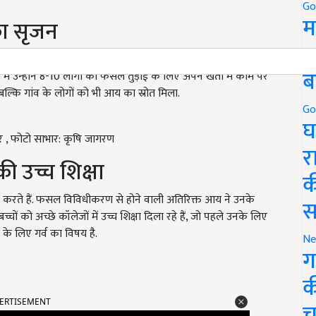
Go
म
का सृजन
5
 में था, पवन कुमार ने न केवल अपनी खेती को जारी रखा बल्कि गांव की
ब
ं उन्होंने 8-10 लोगों को फसल तुड़ाई के लिए अपने खेतों में काम पर
्कि गांव के लोगों को भी आय का स्रोत मिला.
Go
घ
र , फोटो साभार: कृषि जागरण
र
की उच्च शिक्षा
क
 करते हैं. फसल विविधीकरण से होने वाली अतिरिक्त आय ने उनके
स
ों को अच्छे कॉलेजों में उच्च शिक्षा दिला रहे हैं, जो पहले उनके लिए
े लिए गर्व का विषय है.
Ne
ग
क
ERTISEMENT
च