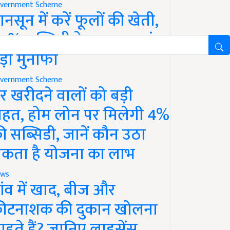
vernment Scheme
ानसून में करें फूलों की खेती,
0% सब्सिडी के साथ कमाएं
ड़ा मुनाफा
vernment Scheme
र खरीदने वालों को बड़ी
ाहत, होम लोन पर मिलेगी 4%
ी सब्सिडी, जानें कौन उठा
कता है योजना का लाभ
ws
ांव में खाद, बीज और
ीटनाशक की दुकान खोलना
ाहते हैं? जानिए लाइसेंस,