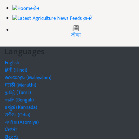
होम
ख़बरें
जॉब्स
Languages
English
हिंदी (Hindi)
മലയാളം (Malayalam)
मराठी (Marathi)
தமிழ் (Tamil)
বাঙালি (Bengali)
ಕನ್ನಡ (Kannada)
ଓଡିଆ (Odia)
অসমীয়া (Asomiya)
ਪੰਜਾਬੀ
తెలుగు