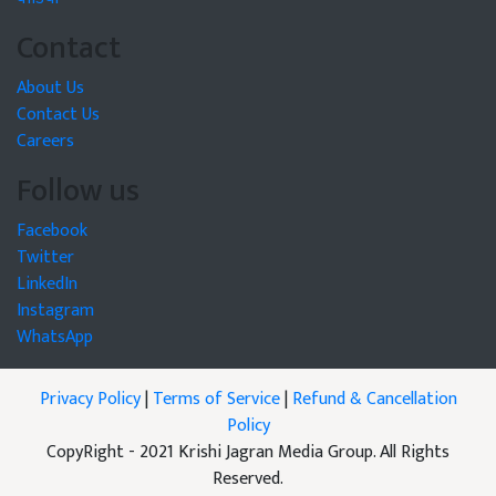
Contact
About Us
Contact Us
Careers
Follow us
Facebook
Twitter
LinkedIn
Instagram
WhatsApp
Privacy Policy
|
Terms of Service
|
Refund & Cancellation
Policy
CopyRight - 2021 Krishi Jagran Media Group. All Rights
Reserved.