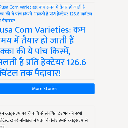
usa Corn Varieties: कम
मय में तैयार हो जाती हैं
क्का की ये पांच किस्में,
िलती है प्रति हेक्टेयर 126.6
्विंटल तक पैदावार!
More Stories
हम व्हाट्सएप पर हैं! कृषि से संबंधित देशभर की सभी
लेटेस्ट ख़बरें मोबाइल में पढ़ने के लिए हमारे व्हाट्सएप से
जुड़ें.