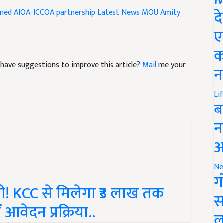
gned
AIOA-ICCOA partnership
Latest News
MOU
Amity
द
ए
क
nd have suggestions to improve this article?
Mail
me your
न
Li
ब
न
आ
Ne
ी! KCC से मिलेगा ₹3 लाख तक
ग
 आवेदन प्रक्रिया..
स
ल