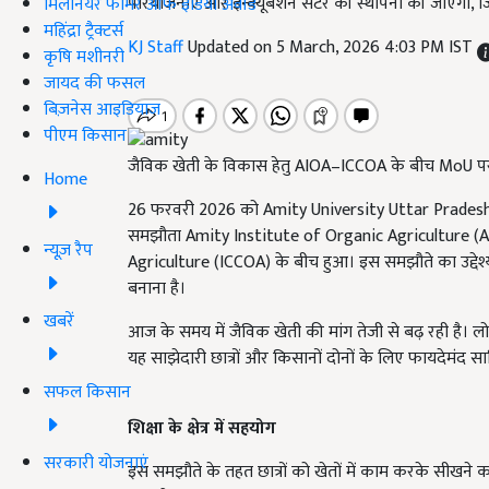
परियोजनाएं और इन्क्यूबेशन सेंटर की स्थापना की जाएगी, ज
मिलेनियर फार्मर ऑफ इंडिया अवॉर्ड
महिंद्रा ट्रैक्टर्स
KJ Staff
Updated on 5 March, 2026 4:03 PM IST
कृषि मशीनरी
जायद की फसल
बिज़नेस आइडियाज
पीएम किसान
जैविक खेती के विकास हेतु AIOA–ICCOA के बीच MoU प
Home
26 फरवरी 2026 को Amity University Uttar Pradesh मे
समझौता Amity Institute of Organic Agriculture 
न्यूज़ रैप
Agriculture (ICCOA) के बीच हुआ। इस समझौते का उद्देश्य ज
बनाना है।
खबरें
आज के समय में जैविक खेती की मांग तेजी से बढ़ रही है। लोग स
यह साझेदारी छात्रों और किसानों दोनों के लिए फायदेमंद स
सफल किसान
शिक्षा के क्षेत्र में सहयोग
सरकारी योजनाएं
इस समझौते के तहत छात्रों को खेतों में काम करके सीखने का