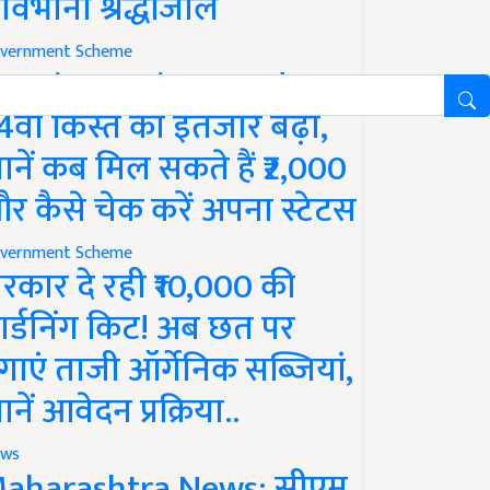
ावभीनी श्रद्धांजलि
vernment Scheme
M Kisan Yojana Update:
4वीं किस्त का इंतजार बढ़ा,
ानें कब मिल सकते हैं ₹2,000
र कैसे चेक करें अपना स्टेटस
vernment Scheme
रकार दे रही ₹10,000 की
ार्डनिंग किट! अब छत पर
गाएं ताजी ऑर्गेनिक सब्जियां,
ानें आवेदन प्रक्रिया..
ws
aharashtra News: सीएम