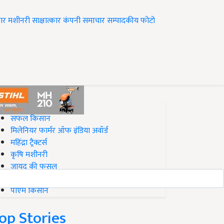
ार
मशीनरी
साक्षात्कार
कंपनी समाचार
सम्पादकीय
फोटो
op on Krishi Jagran
सफल किसान
मिलेनियर फार्मर ऑफ इंडिया अवॉर्ड
महिंद्रा ट्रैक्टर्स
कृषि मशीनरी
जायद की फसल
बिज़नेस आइडियाज
पीएम किसान
op Stories