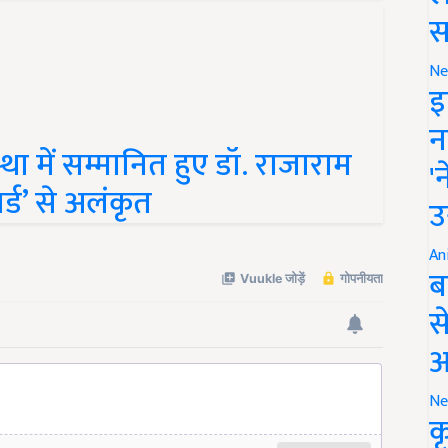
स
Ne
इ
न
्था में सम्मानित हुए डॉ. राजाराम
'
वार्ड’ से अलंकृत
उ
An
ब
स
आ
Ne
क