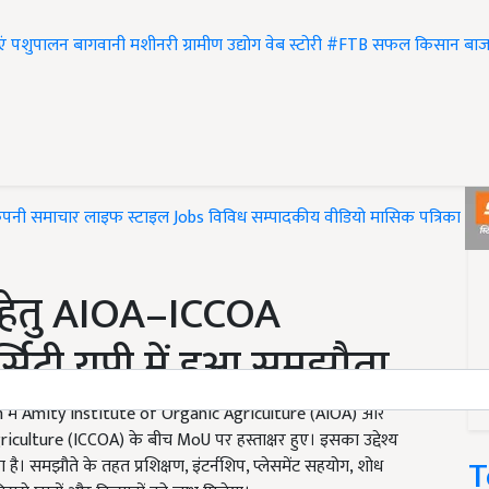
एं
पशुपालन
बागवानी
मशीनरी
ग्रामीण उद्योग
वेब स्टोरी
#FTB
सफल किसान
बाज
ंपनी समाचार
लाइफ स्टाइल
Jobs
विविध
सम्पादकीय
वीडियो
मासिक पत्रिका
#T
 हेतु AIOA–ICCOA
्सिटी यूपी में हुआ समझौता
में Amity Institute of Organic Agriculture (AIOA) और
lture (ICCOA) के बीच MoU पर हस्ताक्षर हुए। इसका उद्देश्य
T
 है। समझौते के तहत प्रशिक्षण, इंटर्नशिप, प्लेसमेंट सहयोग, शोध