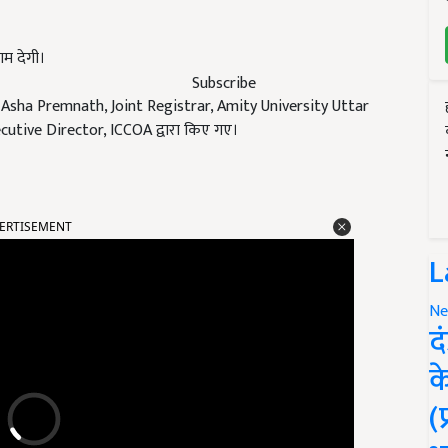
ाम देगी।
Subscribe
. Asha Premnath, Joint Registrar, Amity University Uttar
tive Director, ICCOA द्वारा किए गए।
ERTISEMENT
L
Ne
द
क
(