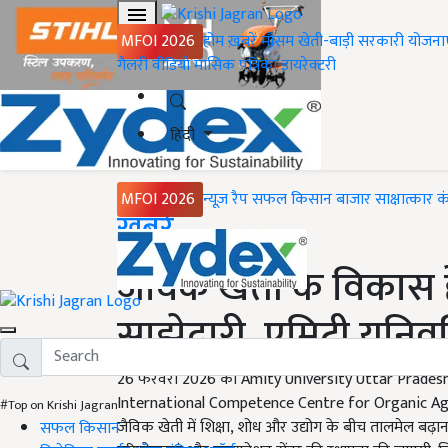
MFOI 2026
होम
ख़बरें
मौसम
खेती-बाड़ी
सरकारी योजना
गैलरी
वीडियो
मासिक पत्रिका
डायरेक्टरी
हिंदी
MFOI 2026
न्यूज़ रैप
सफल किसान
बाजार
साक्षात्कार
क
Home
ख़बरें
जैविक खेती के विकास
साझेदारी, एमिटी यूनिवर
26 फरवरी 2026 को Amity University Uttar Pradesh 
International Competence Centre for Organic Agricu
#Top on Krishi Jagran
जैविक खेती में शिक्षा, शोध और उद्योग के बीच तालमेल बढ़ाना
सफल किसान