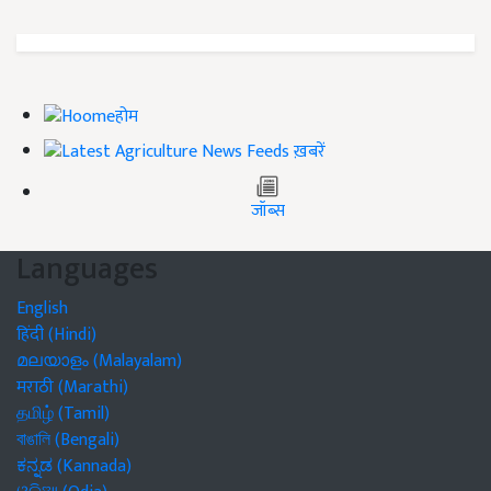
होम
ख़बरें
जॉब्स
Languages
English
हिंदी (Hindi)
മലയാളം (Malayalam)
मराठी (Marathi)
தமிழ் (Tamil)
বাঙালি (Bengali)
ಕನ್ನಡ (Kannada)