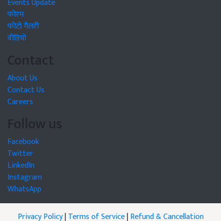
Events Update
फोरम
फोटो गैलरी
वीडियो
Contact
About Us
Contact Us
Careers
Follow us
Facebook
Twitter
LinkedIn
Instagram
WhatsApp
Privacy Policy
|
Terms of Service
|
Refund & Cancellation