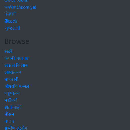
ଓଡିଆ (Odia)
অসমীয়া (Asomiya)
ਪੰਜਾਬੀ
తెలుగు
ગુજરાતી
Browse
खबरें
कंपनी समाचार
सफल किसान
साक्षात्कार
बागवानी
औषधीय फसलें
पशुपालन
मशीनरी
खेती-बाड़ी
मौसम
बाजार
ग्रामीण उद्द्योग