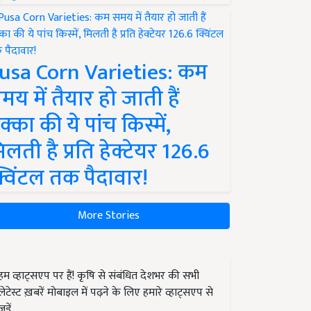
usa Corn Varieties: कम
मय में तैयार हो जाती हैं
क्का की ये पांच किस्में,
िलती है प्रति हेक्टेयर 126.6
्विंटल तक पैदावार!
More Stories
हम व्हाट्सएप पर हैं! कृषि से संबंधित देशभर की सभी
लेटेस्ट ख़बरें मोबाइल में पढ़ने के लिए हमारे व्हाट्सएप से
जुड़ें.