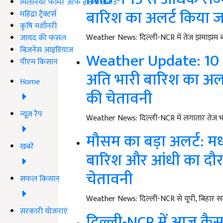
मिलेनियर फार्मर ऑफ इंडिया अवॉर्ड
बारिश का अलर्ट किया जा
महिंद्रा ट्रैक्टर्स
कृषि मशीनरी
Weather News: दिल्ली-NCR में तेज झमाझम बा
जायद की फसल
बिज़नेस आइडियाज
Weather Update: 10 अग
पीएम किसान
अति भारी बारिश का अलर
Home
की चेतावनी
न्यूज़ रैप
Weather News: दिल्ली-NCR में लगातार तेज भारी 
मौसम का बड़ा अलर्ट: मध्य
खबरें
बारिश और आंधी का दौर, 
चेतावनी
सफल किसान
Weather News: दिल्ली-NCR से यूपी, बिहार सम
सरकारी योजनाएं
दिल्ली-NCR में आज कैसा