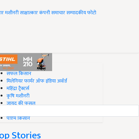
ार
मशीनरी
साक्षात्कार
कंपनी समाचार
सम्पादकीय
फोटो
op on Krishi Jagran
सफल किसान
मिलेनियर फार्मर ऑफ इंडिया अवॉर्ड
महिंद्रा ट्रैक्टर्स
कृषि मशीनरी
जायद की फसल
बिज़नेस आइडियाज
पीएम किसान
op Stories