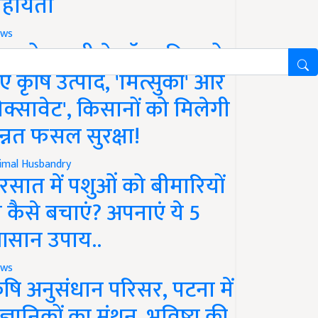
हायता
ws
फको-एमसी ने लॉन्च किए दो
ए कृषि उत्पाद, 'मित्सुकी' और
नेक्सावेट', किसानों को मिलेगी
न्नत फसल सुरक्षा!
imal Husbandry
रसात में पशुओं को बीमारियों
े कैसे बचाएं? अपनाएं ये 5
सान उपाय..
ws
ृषि अनुसंधान परिसर, पटना में
ैज्ञानिकों का मंथन, भविष्य की