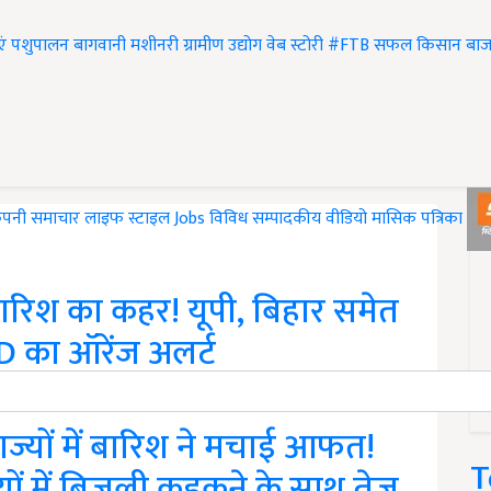
एं
पशुपालन
बागवानी
मशीनरी
ग्रामीण उद्योग
वेब स्टोरी
#FTB
सफल किसान
बाज
ंपनी समाचार
लाइफ स्टाइल
Jobs
विविध
सम्पादकीय
वीडियो
मासिक पत्रिका
#T
बारिश का कहर! यूपी, बिहार समेत
IMD का ऑरेंज अलर्ट
िर रौद्र रूप धारण कर लिया है. मौसम विभाग ने दिल्ली, उत्तर…
ज्यों में बारिश ने मचाई आफत!
T
यों में बिजली कड़कने के साथ तेज