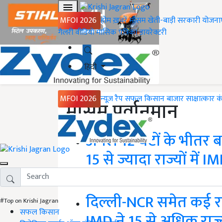
MFOI 2026
होम
ख़बरें
मौसम
खेती-बाड़ी
सरकारी योजना
गैलरी
वीडियो
मासिक पत्रिका
डायरेक्टरी
हिंदी
MFOI 2026
न्यूज़ रैप
सफल किसान
बाजार
साक्षात्कार
क
मौसम पूर्वानुमान
अगले 12 घंटों के भीतर 
15 से ज्यादा राज्यों में 
Weather Update: देशभर में मानसून ने एक बार फ
दिल्ली-NCR समेत कई रा
#Top on Krishi Jagran
सफल किसान
IMD ने 15 से अधिक राज्