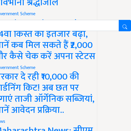
ावभीनी श्रद्धांजलि
vernment Scheme
M Kisan Yojana Update:
4वीं किस्त का इंतजार बढ़ा,
ानें कब मिल सकते हैं ₹2,000
र कैसे चेक करें अपना स्टेटस
vernment Scheme
रकार दे रही ₹10,000 की
ार्डनिंग किट! अब छत पर
गाएं ताजी ऑर्गेनिक सब्जियां,
ानें आवेदन प्रक्रिया..
ws
aharashtra News: सीएम