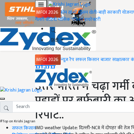
MFOI 2026
होम
ख़बरें
मौसम
खेती-बाड़ी
सरकारी योजना
गैलरी
वीडियो
मासिक पत्रिका
डायरेक्टरी
हिंदी
MFOI 2026
न्यूज़ रैप
सफल किसान
बाजार
साक्षात्कार
क
Home
मौसम
उत्तर भारत में चढ़ा गर्मी
पहाड़ों पर बर्फबारी का अ
रिपोर्ट..
#Top on Krishi Jagran
IMD weather Update: दिल्ली-NCR में दोपहर की तेज चिल
सफल किसान