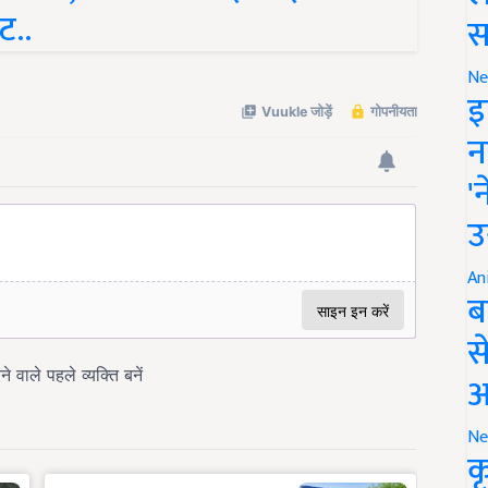
ट..
स
Ne
इ
न
'
उ
An
ब
स
आ
Ne
क