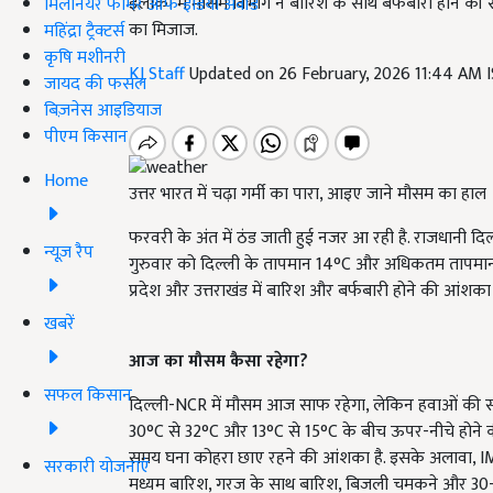
इलाकों में मौसम विभाग ने बारिश के साथ बर्फबारी होने की
मिलेनियर फार्मर ऑफ इंडिया अवॉर्ड
का मिजाज.
महिंद्रा ट्रैक्टर्स
कृषि मशीनरी
KJ Staff
Updated on 26 February, 2026 11:44 AM 
जायद की फसल
बिज़नेस आइडियाज
पीएम किसान
Home
उत्तर भारत में चढ़ा गर्मी का पारा, आइए जाने मौसम का हाल
फरवरी के अंत में ठंड जाती हुई नजर आ रही है. राजधानी दिल्
न्यूज़ रैप
गुरुवार को दिल्ली के तापमान 14°C और अधिकतम तापमान 31
प्रदेश और उत्तराखंड में बारिश और बर्फबारी होने की आंशका जताई
खबरें
आज का मौसम कैसा रहेगा
?
सफल किसान
दिल्ली-NCR में मौसम आज साफ रहेगा, लेकिन हवाओं की स्
30°C से 32°C और 13°C से 15°C के बीच ऊपर-नीचे होने की सं
समय घना कोहरा छाए रहने की आंशका है. इसके अलावा, IM
सरकारी योजनाएं
मध्यम बारिश, गरज के साथ बारिश, बिजली चमकने और 30-40