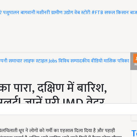
एं
पशुपालन
बागवानी
मशीनरी
ग्रामीण उद्योग
वेब स्टोरी
#FTB
सफल किसान
बाज
ंपनी समाचार
लाइफ स्टाइल
Jobs
विविध
सम्पादकीय
वीडियो
मासिक पत्रिका
#T
 का पारा, दक्षिण में बारिश,
लर्ट! जानें पूरी IMD वेदर
T
चिलाती धूप ने लोगों को गर्मी का एहसास दिला दिया है और पहाड़ी