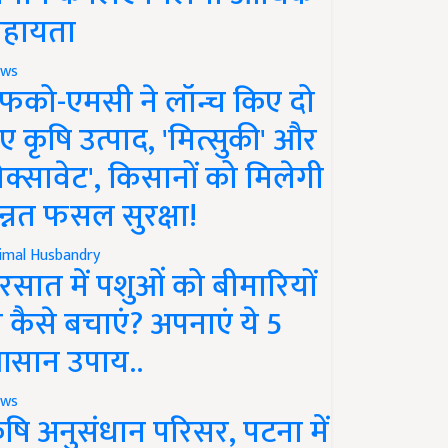
हायता
ws
फको-एमसी ने लॉन्च किए दो
ए कृषि उत्पाद, 'मित्सुकी' और
नेक्सावेट', किसानों को मिलेगी
न्नत फसल सुरक्षा!
imal Husbandry
रसात में पशुओं को बीमारियों
े कैसे बचाएं? अपनाएं ये 5
सान उपाय..
ws
ृषि अनुसंधान परिसर, पटना में