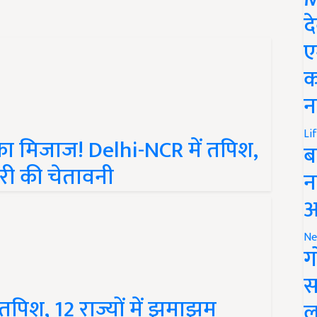
द
ए
क
न
का मिजाज! Delhi-NCR में तपिश,
Li
ब
ारी की चेतावनी
न
आ
Ne
ग
स
 तपिश, 12 राज्यों में झमाझम
ल