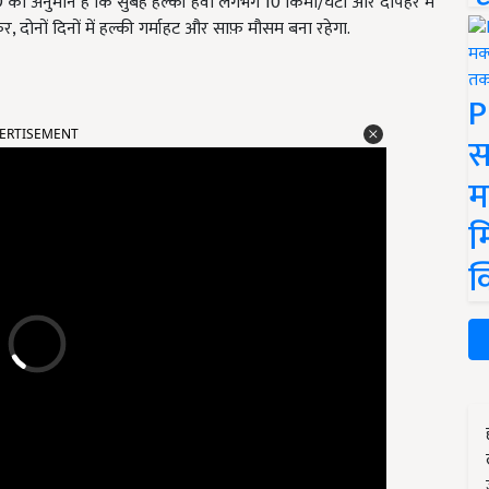
 का अनुमान है कि सुबह हल्की हवा लगभग 10 किमी/घंटा और दोपहर में
र, दोनों दिनों में हल्की गर्माहट और साफ़ मौसम बना रहेगा.
P
ERTISEMENT
स
म
म
क