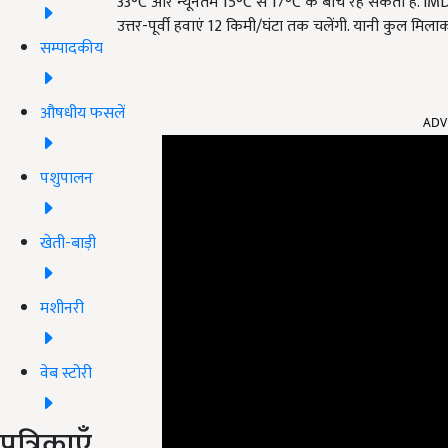
33°C और न्यूनतम 15°C से 17°C के बीच रह सकता है. IMD
उत्तर-पूर्वी हवाएं 12 किमी/घंटा तक चलेंगी. यानी कुल मिलाक
सम्पादकीय
ADV
औषधीय फसलें
पशुपालन
खेती-बाड़ी
मशीनरी
वेब स्टोरी
पत्रिकाएँ