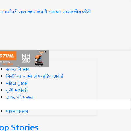
ार
मशीनरी
साक्षात्कार
कंपनी समाचार
सम्पादकीय
फोटो
op on Krishi Jagran
सफल किसान
मिलेनियर फार्मर ऑफ इंडिया अवॉर्ड
महिंद्रा ट्रैक्टर्स
कृषि मशीनरी
जायद की फसल
बिज़नेस आइडियाज
पीएम किसान
op Stories