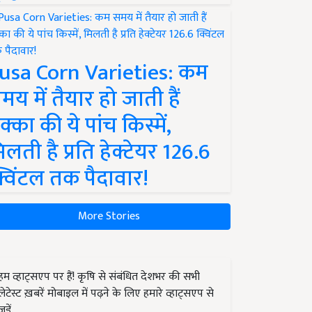
usa Corn Varieties: कम
मय में तैयार हो जाती हैं
क्का की ये पांच किस्में,
िलती है प्रति हेक्टेयर 126.6
्विंटल तक पैदावार!
More Stories
हम व्हाट्सएप पर हैं! कृषि से संबंधित देशभर की सभी
लेटेस्ट ख़बरें मोबाइल में पढ़ने के लिए हमारे व्हाट्सएप से
जुड़ें.