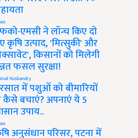
हायता
ws
फको-एमसी ने लॉन्च किए दो
ए कृषि उत्पाद, 'मित्सुकी' और
नेक्सावेट', किसानों को मिलेगी
न्नत फसल सुरक्षा!
imal Husbandry
रसात में पशुओं को बीमारियों
े कैसे बचाएं? अपनाएं ये 5
सान उपाय..
ws
ृषि अनुसंधान परिसर, पटना में