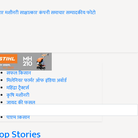
ार
मशीनरी
साक्षात्कार
कंपनी समाचार
सम्पादकीय
फोटो
op on Krishi Jagran
सफल किसान
मिलेनियर फार्मर ऑफ इंडिया अवॉर्ड
महिंद्रा ट्रैक्टर्स
कृषि मशीनरी
जायद की फसल
बिज़नेस आइडियाज
पीएम किसान
op Stories