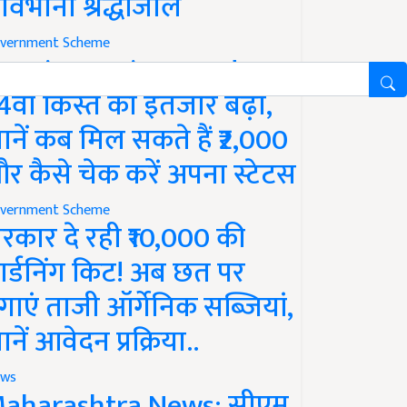
ावभीनी श्रद्धांजलि
vernment Scheme
M Kisan Yojana Update:
4वीं किस्त का इंतजार बढ़ा,
ानें कब मिल सकते हैं ₹2,000
र कैसे चेक करें अपना स्टेटस
vernment Scheme
रकार दे रही ₹10,000 की
ार्डनिंग किट! अब छत पर
गाएं ताजी ऑर्गेनिक सब्जियां,
ानें आवेदन प्रक्रिया..
ws
aharashtra News: सीएम