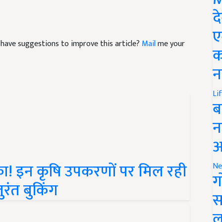
द
ए
nd have suggestions to improve this article?
Mail
me your
क
न
Li
ब
न
आ
का! इन कृषि उपकरणों पर मिल रही
Ne
ुरंत बुकिंग
ग
स
ल