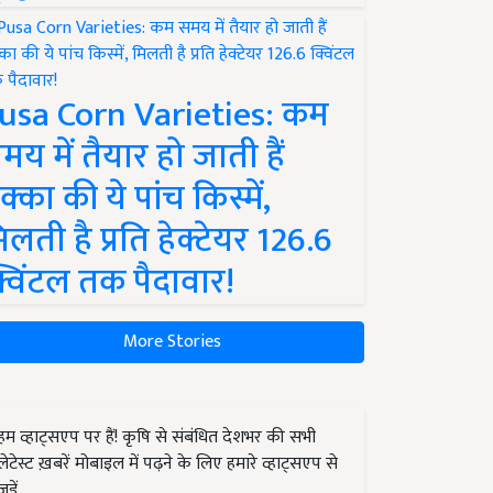
usa Corn Varieties: कम
मय में तैयार हो जाती हैं
क्का की ये पांच किस्में,
िलती है प्रति हेक्टेयर 126.6
्विंटल तक पैदावार!
More Stories
हम व्हाट्सएप पर हैं! कृषि से संबंधित देशभर की सभी
लेटेस्ट ख़बरें मोबाइल में पढ़ने के लिए हमारे व्हाट्सएप से
जुड़ें.