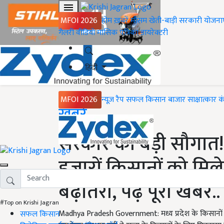
MFOI 2026
होम
ख़बरें
मौसम
खेती-बाड़ी
सरकारी योजना
गैलरी
वीडियो
मासिक पत्रिका
डायरेक्टरी
हिंदी
MFOI 2026
न्यूज़ रैप
सफल किसान
बाजार
साक्षात्कार
क
Home
ख़बरें
सरकार की बड़ी सौगात!
हजारों किसानों को मिले
बढ़ोतरी, पढ़ें पूरी खबर..
#Top on Krishi Jagran
Madhya Pradesh Government: मध्य प्रदेश के किसानों के
सफल किसान