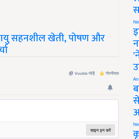
स
Ne
जलवायु सहनशील खेती, पोषण और
इ
्चा
न
'
उ
An
ब
स
आ
Ne
क