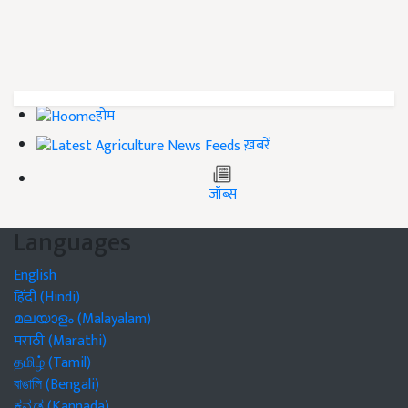
होम
ख़बरें
जॉब्स
Languages
English
हिंदी (Hindi)
മലയാളം (Malayalam)
मराठी (Marathi)
தமிழ் (Tamil)
বাঙালি (Bengali)
ಕನ್ನಡ (Kannada)