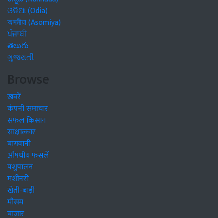
ଓଡିଆ (Odia)
অসমীয়া (Asomiya)
ਪੰਜਾਬੀ
తెలుగు
ગુજરાતી
Browse
खबरें
कंपनी समाचार
सफल किसान
साक्षात्कार
बागवानी
औषधीय फसलें
पशुपालन
मशीनरी
खेती-बाड़ी
मौसम
बाजार