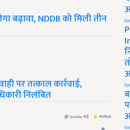
अ
िलेगा बढ़ावा, NDDB को मिली तीन
Go
P
I
न
त
अ
ाही पर तत्काल कार्रवाई,
ाधिकारी निलंबित
Go
ब
प
अ
Go