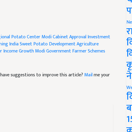
प
Ne
र
gional Potato Center
Modi Cabinet Approval
Investment
ing India
Sweet Potato Development
Agriculture
व
r Income Growth
Modi Government Farmer Schemes
क
क
nd have suggestions to improve this article?
Mail
me your
न
We
द
ब
1
क