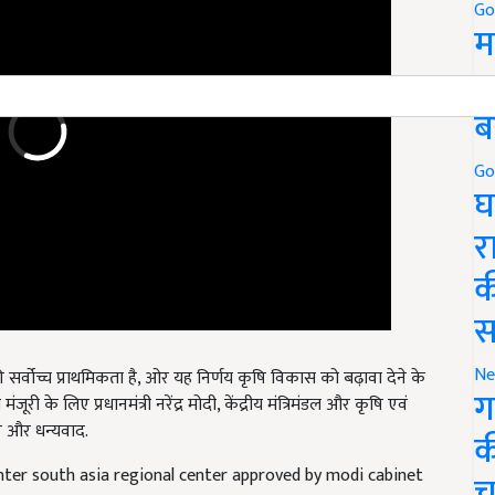
Go
म
5
ब
Go
घ
र
क
स
 सर्वोच्च प्राथमिकता है, ओर यह निर्णय कृषि विकास को बढ़ावा देने के
Ne
री के लिए प्रधानमंत्री नरेंद्र मोदी, केंद्रीय मंत्रिमंडल और कृषि एवं
ग
र और धन्यवाद.
क
nter south asia regional center approved by modi cabinet
च