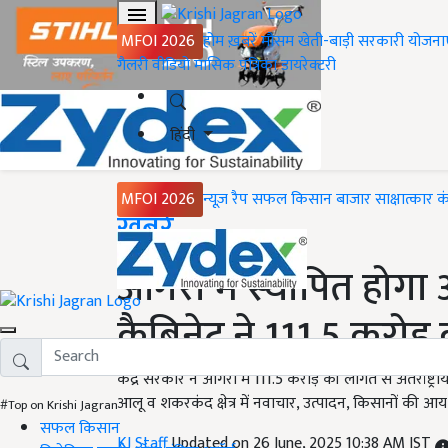
MFOI 2026
होम
ख़बरें
मौसम
खेती-बाड़ी
सरकारी योजना
गैलरी
वीडियो
मासिक पत्रिका
डायरेक्टरी
हिंदी
MFOI 2026
न्यूज़ रैप
सफल किसान
बाजार
साक्षात्कार
क
Home
ख़बरें
आगरा में स्थापित होगा अंतर
कैबिनेट ने 111.5 करोड़
केंद्र सरकार ने आगरा में 111.5 करोड़ की लागत से अंतर्राष्ट्रीय
आलू व शकरकंद क्षेत्र में नवाचार, उत्पादन, किसानों की आ
#Top on Krishi Jagran
सफल किसान
KJ Staff
Updated on 26 June, 2025 10:38 AM IST