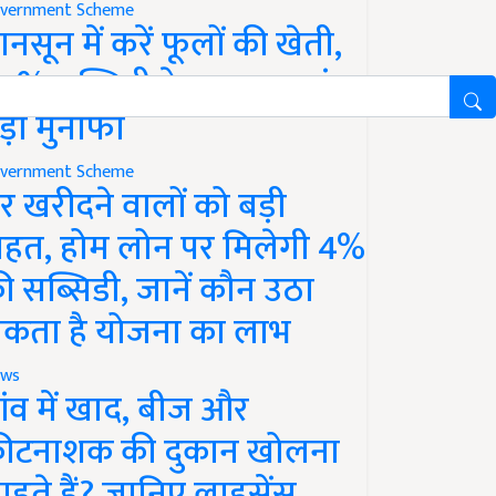
vernment Scheme
ानसून में करें फूलों की खेती,
0% सब्सिडी के साथ कमाएं
ड़ा मुनाफा
vernment Scheme
र खरीदने वालों को बड़ी
ाहत, होम लोन पर मिलेगी 4%
ी सब्सिडी, जानें कौन उठा
कता है योजना का लाभ
ws
ांव में खाद, बीज और
ीटनाशक की दुकान खोलना
ाहते हैं? जानिए लाइसेंस,