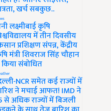
ात्रता, खर्च सबकुछ..
ws
ानी लक्ष्मीबाई कृषि
िश्वविद्यालय में तीन दिवसीय
िसान प्रशिक्षण संपन्न, केंद्रीय
ृषि मंत्री शिवराज सिंह चौहान
े किया संबोधित
ather
िल्ली-NCR समेत कई राज्यों में
ारिश ने मचाई आफत! IMD ने
5 से अधिक राज्यों में बिजली
ड़कने के साथ तेज बारिश का