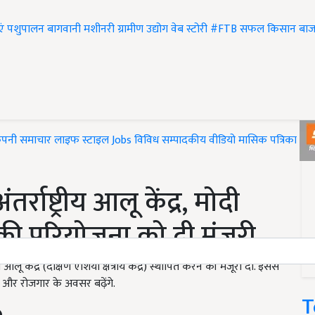
एं
पशुपालन
बागवानी
मशीनरी
ग्रामीण उद्योग
वेब स्टोरी
#FTB
सफल किसान
बाज
ंपनी समाचार
लाइफ स्टाइल
Jobs
विविध
सम्पादकीय
वीडियो
मासिक पत्रिका
#T
्राष्ट्रीय आलू केंद्र, मोदी
 की परियोजना को दी मंजूरी
 आलू केंद्र (दक्षिण एशिया क्षेत्रीय केंद्र) स्थापित करने की मंजूरी दी. इससे
य और रोजगार के अवसर बढ़ेंगे.
T