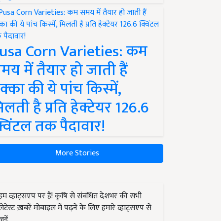
usa Corn Varieties: कम
मय में तैयार हो जाती हैं
क्का की ये पांच किस्में,
िलती है प्रति हेक्टेयर 126.6
्विंटल तक पैदावार!
More Stories
हम व्हाट्सएप पर हैं! कृषि से संबंधित देशभर की सभी
लेटेस्ट ख़बरें मोबाइल में पढ़ने के लिए हमारे व्हाट्सएप से
जुड़ें.