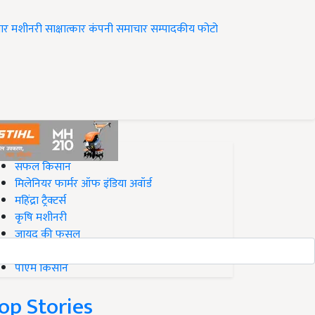
ार
मशीनरी
साक्षात्कार
कंपनी समाचार
सम्पादकीय
फोटो
op on Krishi Jagran
सफल किसान
मिलेनियर फार्मर ऑफ इंडिया अवॉर्ड
महिंद्रा ट्रैक्टर्स
कृषि मशीनरी
जायद की फसल
बिज़नेस आइडियाज
पीएम किसान
op Stories