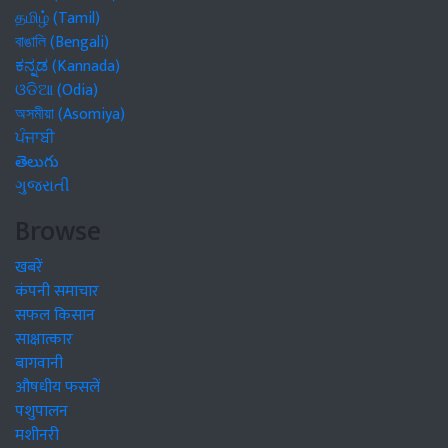
தமிழ் (Tamil)
বাঙালি (Bengali)
ಕನ್ನಡ (Kannada)
ଓଡିଆ (Odia)
অসমীয়া (Asomiya)
ਪੰਜਾਬੀ
తెలుగు
ગુજરાતી
Browse
खबरें
कंपनी समाचार
सफल किसान
साक्षात्कार
बागवानी
औषधीय फसलें
पशुपालन
मशीनरी