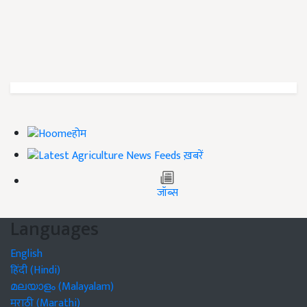
होम
ख़बरें
जॉब्स
Languages
English
हिंदी (Hindi)
മലയാളം (Malayalam)
मराठी (Marathi)