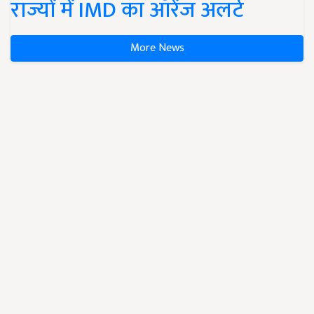
राज्यों में IMD का ऑरेंज अलर्ट
More News