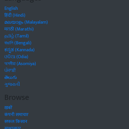
English
हिंदी (Hindi)
മലയാളം (Malayalam)
मराठी (Marathi)
தமிழ் (Tamil)
বাঙালি (Bengali)
ಕನ್ನಡ (Kannada)
ଓଡିଆ (Odia)
অসমীয়া (Asomiya)
ਪੰਜਾਬੀ
తెలుగు
ગુજરાતી
Browse
खबरें
कंपनी समाचार
सफल किसान
साक्षात्कार