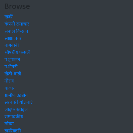
Browse
खबरें
कंपनी समाचार
सफल किसान
साक्षात्कार
बागवानी
औषधीय फसलें
पशुपालन
मशीनरी
खेती-बाड़ी
मौसम
बाजार
ग्रामीण उद्द्योग
सरकारी योजनाएं
लाइफ स्टाइल
सम्पादकीय
जॉब्स
डायरेक्टरी