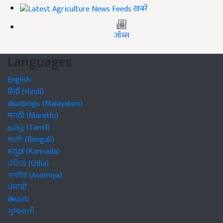
ख़बरें
जॉब्स
Languages
English
हिंदी (Hindi)
മലയാളം (Malayalam)
मराठी (Marathi)
தமிழ் (Tamil)
বাঙালি (Bengali)
ಕನ್ನಡ (Kannada)
ଓଡିଆ (Odia)
অসমীয়া (Asomiya)
ਪੰਜਾਬੀ
తెలుగు
ગુજરાતી