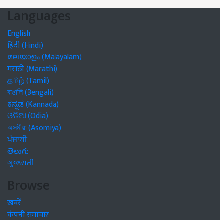
Languages
English
हिंदी (Hindi)
മലയാളം (Malayalam)
मराठी (Marathi)
தமிழ் (Tamil)
বাঙালি (Bengali)
ಕನ್ನಡ (Kannada)
ଓଡିଆ (Odia)
অসমীয়া (Asomiya)
ਪੰਜਾਬੀ
తెలుగు
ગુજરાતી
Browse
खबरें
कंपनी समाचार