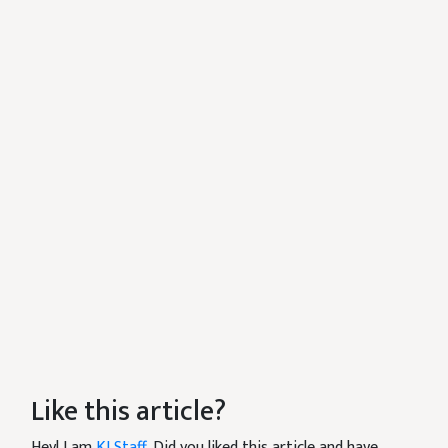
Like this article?
Hey! I am
KJ Staff
. Did you liked this article and have