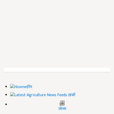
होम
ख़बरें
जॉब्स