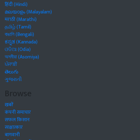
हिंदी (Hindi)
മലയാളം (Malayalam)
मराठी (Marathi)
தமிழ் (Tamil)
বাঙালি (Bengali)
ಕನ್ನಡ (Kannada)
ଓଡିଆ (Odia)
অসমীয়া (Asomiya)
ਪੰਜਾਬੀ
తెలుగు
ગુજરાતી
Browse
खबरें
कंपनी समाचार
सफल किसान
साक्षात्कार
बागवानी