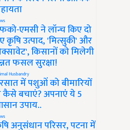
हायता
ws
फको-एमसी ने लॉन्च किए दो
ए कृषि उत्पाद, 'मित्सुकी' और
नेक्सावेट', किसानों को मिलेगी
न्नत फसल सुरक्षा!
imal Husbandry
रसात में पशुओं को बीमारियों
े कैसे बचाएं? अपनाएं ये 5
सान उपाय..
ws
ृषि अनुसंधान परिसर, पटना में