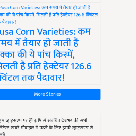
usa Corn Varieties: कम
मय में तैयार हो जाती हैं
क्का की ये पांच किस्में,
िलती है प्रति हेक्टेयर 126.6
्विंटल तक पैदावार!
More Stories
हम व्हाट्सएप पर हैं! कृषि से संबंधित देशभर की सभी
लेटेस्ट ख़बरें मोबाइल में पढ़ने के लिए हमारे व्हाट्सएप से
जुड़ें.