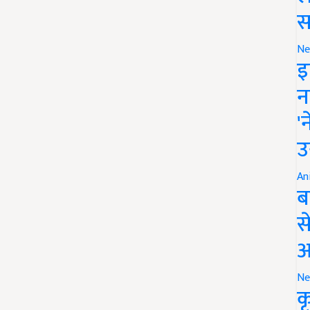
स
Ne
इ
न
'
उ
An
ब
स
आ
Ne
क