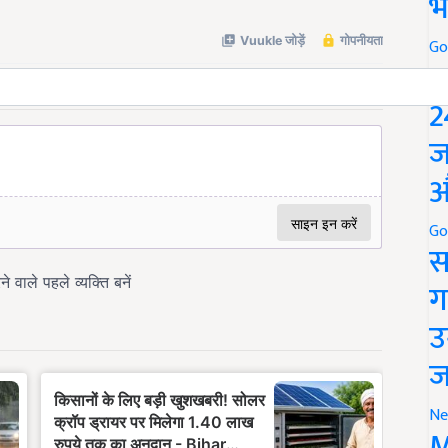
भ
Go
P
2
ज
औ
Go
स
ग
उ
ज
Ne
M