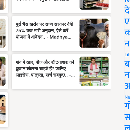
द
ए
क
न
Li
ब
न
आ
Ne
ग
स
ल