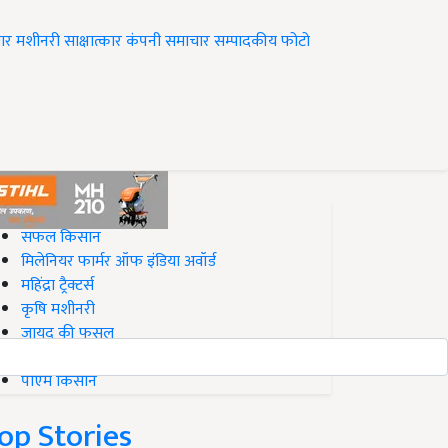
ार
मशीनरी
साक्षात्कार
कंपनी समाचार
सम्पादकीय
फोटो
op on Krishi Jagran
सफल किसान
मिलेनियर फार्मर ऑफ इंडिया अवॉर्ड
महिंद्रा ट्रैक्टर्स
कृषि मशीनरी
जायद की फसल
बिज़नेस आइडियाज
पीएम किसान
op Stories