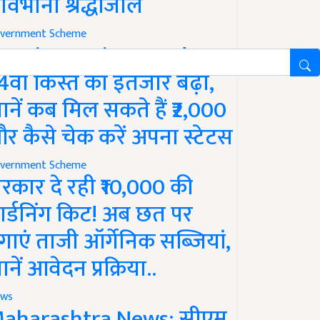
ावभीनी श्रद्धांजलि
vernment Scheme
M Kisan Yojana Update:
4वीं किस्त का इंतजार बढ़ा,
ानें कब मिल सकते हैं ₹2,000
र कैसे चेक करें अपना स्टेटस
vernment Scheme
रकार दे रही ₹10,000 की
ार्डनिंग किट! अब छत पर
गाएं ताजी ऑर्गेनिक सब्जियां,
ानें आवेदन प्रक्रिया..
ws
aharashtra News: सीएम