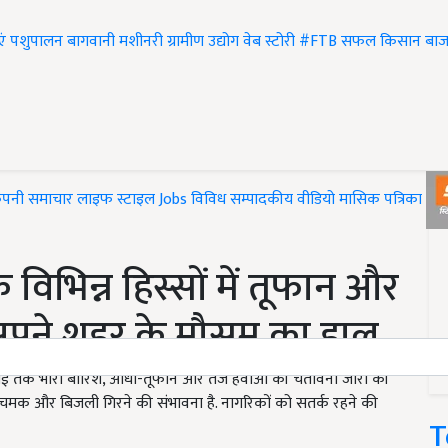
एं
पशुपालन
बागवानी
मशीनरी
ग्रामीण उद्योग
वेब स्टोरी
#FTB
सफल किसान
बाज
ंपनी समाचार
लाइफ स्टाइल
Jobs
विविध
सम्पादकीय
वीडियो
मासिक पत्रिका
#T
विभिन्न हिस्सों में तूफान और
ं अपने शहर के मौसम का हाल
 जुलाई तक भारी बारिश, आंधी-तूफान और तेज हवाओं की चेतावनी जारी की
ं गरज-चमक और बिजली गिरने की संभावना है. नागरिकों को सतर्क रहने की
T