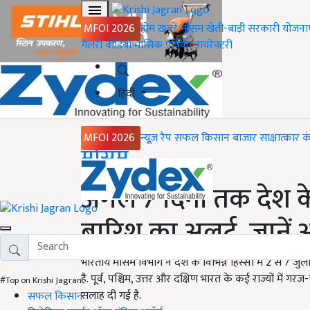
MFOI 2026
होम
ख़बरें
मौसम
खेती-बाड़ी
सरकारी योजना
गैलरी
वीडियो
मासिक पत्रिका
डायरेक्टरी
हिंदी
MFOI 2026
न्यूज़ रैप
सफल किसान
बाजार
साक्षात्कार
क
Home
मौसम
अगले 7 दिनों तक देश के 
बारिश का अलर्ट, जाने
भारतीय मौसम विभाग ने देश के विभिन्न हिस्सों में 2 से 7
है. पूर्व, पश्चिम, उत्तर और दक्षिण भारत के कई राज्यों मे
#Top on Krishi Jagran
सलाह दी गई है.
सफल किसान