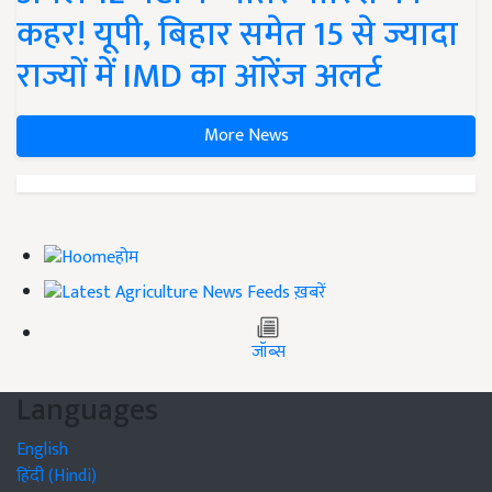
कहर! यूपी, बिहार समेत 15 से ज्यादा
राज्यों में IMD का ऑरेंज अलर्ट
More News
होम
ख़बरें
जॉब्स
Languages
English
हिंदी (Hindi)