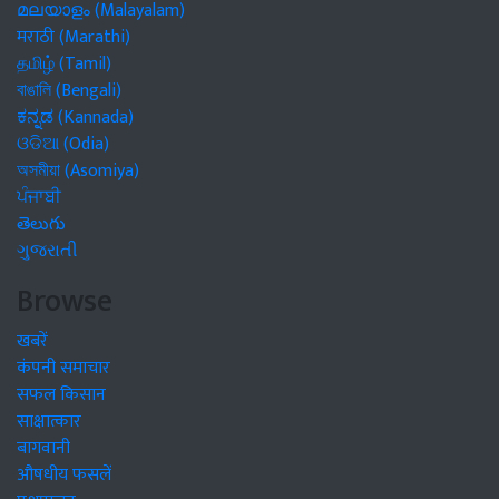
മലയാളം (Malayalam)
मराठी (Marathi)
தமிழ் (Tamil)
বাঙালি (Bengali)
ಕನ್ನಡ (Kannada)
ଓଡିଆ (Odia)
অসমীয়া (Asomiya)
ਪੰਜਾਬੀ
తెలుగు
ગુજરાતી
Browse
खबरें
कंपनी समाचार
सफल किसान
साक्षात्कार
बागवानी
औषधीय फसलें