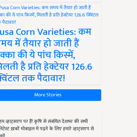
usa Corn Varieties: कम
मय में तैयार हो जाती हैं
क्का की ये पांच किस्में,
िलती है प्रति हेक्टेयर 126.6
्विंटल तक पैदावार!
More Stories
हम व्हाट्सएप पर हैं! कृषि से संबंधित देशभर की सभी
लेटेस्ट ख़बरें मोबाइल में पढ़ने के लिए हमारे व्हाट्सएप से
जुड़ें.