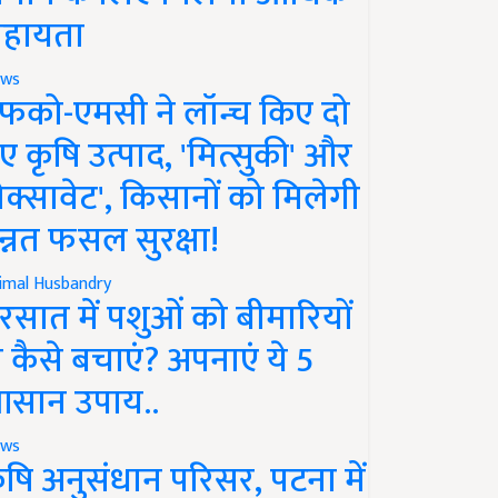
हायता
ws
फको-एमसी ने लॉन्च किए दो
ए कृषि उत्पाद, 'मित्सुकी' और
नेक्सावेट', किसानों को मिलेगी
न्नत फसल सुरक्षा!
imal Husbandry
रसात में पशुओं को बीमारियों
े कैसे बचाएं? अपनाएं ये 5
सान उपाय..
ws
ृषि अनुसंधान परिसर, पटना में