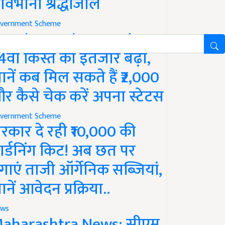
ावभीनी श्रद्धांजलि
vernment Scheme
M Kisan Yojana Update:
4वीं किस्त का इंतजार बढ़ा,
ानें कब मिल सकते हैं ₹2,000
र कैसे चेक करें अपना स्टेटस
vernment Scheme
रकार दे रही ₹10,000 की
ार्डनिंग किट! अब छत पर
गाएं ताजी ऑर्गेनिक सब्जियां,
ानें आवेदन प्रक्रिया..
ws
aharashtra News: सीएम