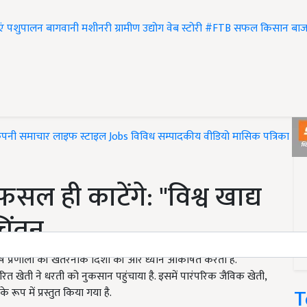
एं
पशुपालन
बागवानी
मशीनरी
ग्रामीण उद्योग
वेब स्टोरी
#FTB
सफल किसान
बाज
ंपनी समाचार
लाइफ स्टाइल
Jobs
विविध
सम्पादकीय
वीडियो
मासिक पत्रिका
#T
सल ही काटेंगे: "विश्व खाद्य
चिंतन
ृषि प्रणाली की खतरनाक दिशा की ओर ध्यान आकर्षित करता है.
खेती ने धरती को नुकसान पहुंचाया है. इसमें पारंपरिक जैविक खेती,
T
रूप में प्रस्तुत किया गया है.