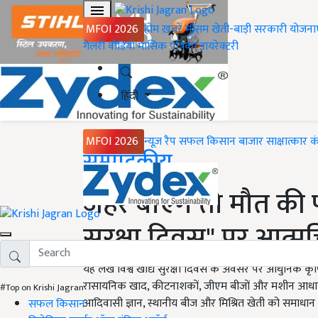
MFOI 2026
होम
ख़बरें
मौसम
खेती-बाड़ी
सरकारी योजना
गैलरी
वीडियो
मासिक पत्रिका
डायरेक्टरी
हिंदी
MFOI 2026
न्यूज़ रैप
सफल किसान
बाजार
साक्षात्कार
क
Home
सम्पादकीय
जहर बोएंगे तो मौत की फ
सुरक्षा दिवस" पर आत्म
यह लेख विश्व खाद्य सुरक्षा दिवस के अवसर पर आधुनिक क
रासायनिक खाद, कीटनाशकों, जीएम बीजों और मशीन आधारित 
#Top on Krishi Jagran
आदिवासी ज्ञान, स्थानीय बीज और मिश्रित खेती को समाधान के 
सफल किसान