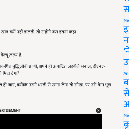
स
Ne
इ
द क्यों नहीं डालतीं, तो उन्होंने बस इतना कहा -
न
'
ल्यू ज़रूर है.
उ
थाकथित बुद्धिजीवी प्राणी, अपने ही उत्पादित जहरीले अनाज, डीएनए-
 मिटा देगा?
An
ब
त हो जाए, क्योंकि उसने धरती से खाना लेना तो सीखा, पर उसे देना भूल
स
आ
ERTISEMENT
Ne
क