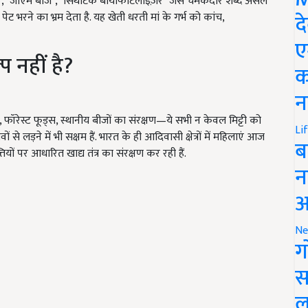
्प्रेइंग", "जीएम बीज", "सिंथेटिक बायोफर्टिलाइज़र" जैसे चमकदार शब्द असल
द
ल पेट भरने का भ्रम देता है. यह खेती धरती मां के गर्भ को कांच,
ए
 नहीं है?
क
न
, फॉरेस्ट फूड्स, स्थानीय बीजों का संरक्षण—ये सभी न केवल मिट्टी को
Li
ों से लड़ने में भी सक्षम हैं. भारत के ही आदिवासी क्षेत्रों में महिलाएं आज
ब
ं पर आधारित खाद्य तंत्र का संरक्षण कर रही हैं.
न
आ
Ne
ग
स
ल