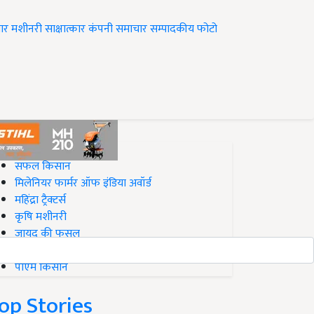
ार
मशीनरी
साक्षात्कार
कंपनी समाचार
सम्पादकीय
फोटो
op on Krishi Jagran
सफल किसान
मिलेनियर फार्मर ऑफ इंडिया अवॉर्ड
महिंद्रा ट्रैक्टर्स
कृषि मशीनरी
जायद की फसल
बिज़नेस आइडियाज
पीएम किसान
op Stories