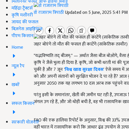
मिलेनियर फार्मर ऑफ इंडिया अवॉर्ड
महिंद्रा ट्रैक्टर्स
डॉ राजाराम त्रिपाठी
Updated on 5 June, 2025 5:41 PM
कृषि मशीनरी
जायद की फसल
बिज़नेस आइडियाज
पीएम किसान
जहर बोएंगे तो मौत की फसल ही काटेंगे (सांकेतिक तस्वीर)
Home
"यद्भविष्यति तद् बीजम्." — अर्थात जैसा बीज बोओगे, वै
कृषि ने जैसे भुला ही दिया है. कृषि, जो कभी धरती मां की पूज
न्यूज़ रैप
चुकी है और 7 जून '
विश्व खाद्य सुरक्षा दिवस
' ऐसे समय में आ
को और अपनी संतानों को सुरक्षित भोजन दे पा रहे हैं? आज दु
अनुसार 2050 तक यह लगभग 10 दस अरब तक पहुंचने वाली
खबरें
परंतु इसी के समानांतर, खेती की ज़मीन घट रही है, उपजाऊ मिट
जंगल उग रहे हैं, और जो थोड़ी बची है, वह भी रासायनिक खा
सफल किसान
FAO की एक हालिया रिपोर्ट के अनुसार, विश्व की 33% उपजाऊ
सरकारी योजनाएं
वहीं भारत में रासायनिक करो कि आधार ढूंढ उपयोग से उत्प