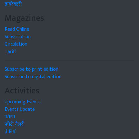
डायरेक्टरी
Magazines
Read Online
Subscription
Circulation
Tariff
Subscribe to print edition
Subscribe to digital edition
Activities
Upcoming Events
Events Update
फोरम
फोटो गैलरी
वीडियो