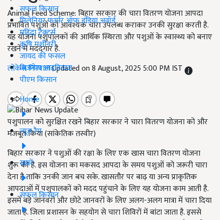
सफल किसान
Animal Feed Scheme: बिहार सरकार की चारा वितरण योजना आपदा
मिलेनियर फार्मर ऑफ इंडिया अवॉर्ड
प्रभावित पशुओं को आवश्यक चारा उपलब्ध कराकर उनकी सुरक्षा करती है.
महिंद्रा ट्रैक्टर्स
यह योजना पशुपालकों की आर्थिक स्थिरता और पशुओं के स्वास्थ्य को बनाए
कृषि मशीनरी
रखने में मददगार है.
जायद की फसल
बिज़नेस आइडियाज
लोकेश निरवाल
Updated on 8 August, 2025 5:00 PM IST
पीएम किसान
Home
पशुपालन को सुरक्षित रखने बिहार सरकार ने चारा वितरण योजना को और
न्यूज़ रैप
मजबूत किया (सांकेतिक तस्वीर)
बिहार सरकार ने पशुओं की रक्षा के लिए एक खास चारा वितरण योजना
खबरें
शुरू की है. इस योजना का मकसद आपदा के समय पशुओं को जरूरी चारा
देना है ताकि उनकी जान बच सके. खासतौर पर बाढ़ या अन्य प्राकृतिक
आपदाओं में पशुपालकों को मदद पहुंचाने के लिए यह योजना काम आती है.
सफल किसान
इसमें बड़े जानवरों और छोटे जानवरों के लिए अलग-अलग मात्रा में चारा दिया
जाता है. जिला प्रशासन के सहयोग से चारा शिविरों में बांटा जाता है. इससे