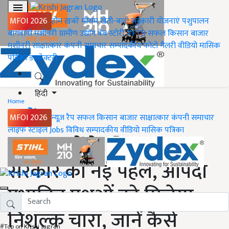
MFOI 2026
होम
ख़बरें
मौसम
खेती-बाड़ी
सरकारी योजनाएं
पशुपालन
बागवानी
मशीनरी
ग्रामीण उद्योग
वेब स्टोरी
#FTB
सफल किसान
बाजार
मशीनरी
साक्षात्कार
कंपनी समाचार
सम्पादकीय
फोटो गैलरी
वीडियो
मासिक
पत्रिका
डायरेक्टरी
हिंदी
Home
ख़बरें
MFOI 2026
न्यूज़ रैप
सफल किसान
बाजार
साक्षात्कार
कंपनी समाचार
लाइफ स्टाइल
Jobs
विविध
सम्पादकीय
वीडियो
मासिक पत्रिका
पशुपालकों के लिए राज्य
सरकार की नई पहल, आपदा
प्रभावित पशुओं को मिलेगा
निशुल्क चारा, जानें कैसे
#Top on Krishi Jagran