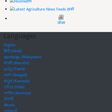
होम
ख़बरें
जॉब्स
Languages
English
हिंदी (Hindi)
മലയാളം (Malayalam)
मराठी (Marathi)
தமிழ் (Tamil)
বাঙালি (Bengali)
ಕನ್ನಡ (Kannada)
ଓଡିଆ (Odia)
অসমীয়া (Asomiya)
ਪੰਜਾਬੀ
తెలుగు
ગુજરાતી