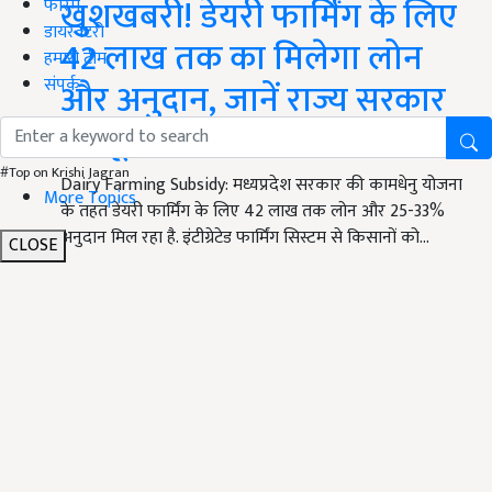
खुशखबरी! डेयरी फार्मिंग के लिए
फोरम
डायरेक्टरी
42 लाख तक का मिलेगा लोन
हमारी टीम
संपर्क
और अनुदान, जानें राज्य सरकार
का पूरा प्लान
#Top on Krishi Jagran
Dairy Farming Subsidy: मध्यप्रदेश सरकार की कामधेनु योजना
More Topics
के तहत डेयरी फार्मिंग के लिए 42 लाख तक लोन और 25-33%
अनुदान मिल रहा है. इंटीग्रेटेड फार्मिंग सिस्टम से किसानों को…
CLOSE