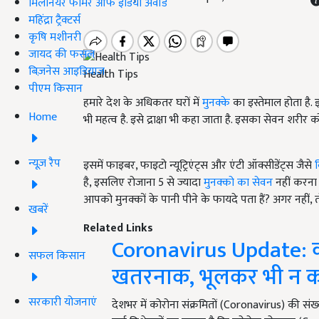
मिलेनियर फार्मर ऑफ इंडिया अवॉर्ड
महिंद्रा ट्रैक्टर्स
कृषि मशीनरी
जायद की फसल
बिज़नेस आइडियाज
Health Tips
पीएम किसान
हमारे देश के अधिकतर घरों में
मुनक्के
का इस्तेमाल होता है.
Home
भी महत्व है. इसे द्राक्षा भी कहा जाता है. इसका सेवन शरीर क
न्यूज़ रैप
इसमें फाइबर, फाइटो न्यूट्रिएंट्स और एंटी ऑक्सीडेंट्स जैसे
व
है, इसलिए रोजाना 5 से ज्यादा
मुनक्को का सेवन
नहीं करना च
आपको मुनक्कों के पानी पीने के फायदे पता हैं? अगर नहीं
खबरें
Related Links
Coronavirus Update: को
सफल किसान
खतरनाक, भूलकर भी न क
सरकारी योजनाएं
देशभर में कोरोना संक्रमितों (Coronavirus) की सं