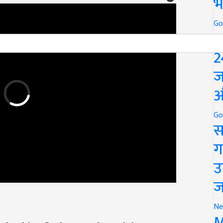
भ
Go
P
2
ज
औ
Go
स
ग
उ
ज
Ne
बनानी रहती हैं, इसलिए रोजाना मुनक्कों का पानी पीना चाहिए.
M