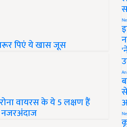
स
Ne
इ
रूर पिएं ये खास जूस
न
'
उ
An
ब
स
ना वायरस के ये 5 लक्षण हैं
आ
ं नजरअंदाज
Ne
क