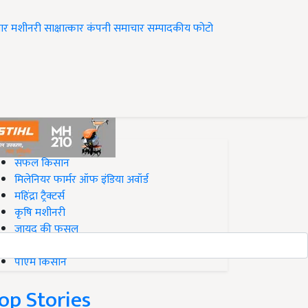
ार
मशीनरी
साक्षात्कार
कंपनी समाचार
सम्पादकीय
फोटो
op on Krishi Jagran
सफल किसान
मिलेनियर फार्मर ऑफ इंडिया अवॉर्ड
महिंद्रा ट्रैक्टर्स
कृषि मशीनरी
जायद की फसल
बिज़नेस आइडियाज
पीएम किसान
op Stories