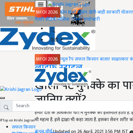
MFOI 2026
होम
ख़बरें
मौसम
खेती-बाड़ी
सरकारी योजना
गैलरी
वीडियो
मासिक पत्रिका
डायरेक्टरी
हिंदी
MFOI 2026
न्यूज़ रैप
सफल किसान
बाजार
साक्षात्कार
क
Home
लाइफ स्टाइल
खाली पेट मुनक्के का पा
जानिए क्यों?
हमारे देश के अधिकतर घरों में मुनक्के का इस्तेमाल होता है
भी महत्व है. इसे द्राक्षा भी कहा जाता है. इसका सेवन शरीर क
#Top on Krishi Jagran
सफल किसान
कंचन मौर्य
Updated on 26 April, 2021 3:56 PM IST