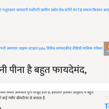
एं
पशुपालन
बागवानी
मशीनरी
ग्रामीण उद्योग
वेब स्टोरी
#FTB
सफल किसान
बाज
ंपनी समाचार
लाइफ स्टाइल
Jobs
विविध
सम्पादकीय
वीडियो
मासिक पत्रिका
#T
नी पीना है बहुत फायदेमंद,
. इसमें तमाम औषधीय गुण मौजूद होते हैं, इसलिए इसका आयुर्वेद में बहुत
ो कई गंभीर बीमारियां से बचाता है.
T