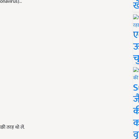
ronavirus)…
ख
ए
ऊ
च
S
ज
क
क
छी तरह धो लें.
वृ