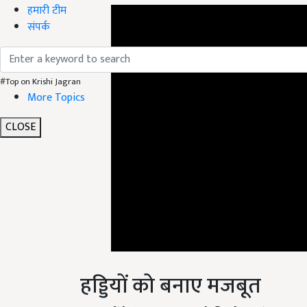
हमारी टीम
संपर्क
#Top on Krishi Jagran
More Topics
CLOSE
हड्डियों को बनाए मजबूत
मुनक्का में कैल्शियम पाया जाता है, जिससे हड्डियां मजबूत 