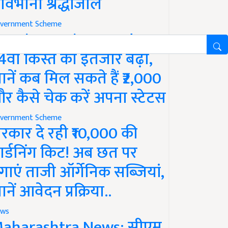
ावभीनी श्रद्धांजलि
vernment Scheme
M Kisan Yojana Update:
4वीं किस्त का इंतजार बढ़ा,
ानें कब मिल सकते हैं ₹2,000
र कैसे चेक करें अपना स्टेटस
vernment Scheme
रकार दे रही ₹10,000 की
ार्डनिंग किट! अब छत पर
गाएं ताजी ऑर्गेनिक सब्जियां,
ानें आवेदन प्रक्रिया..
ws
aharashtra News: सीएम