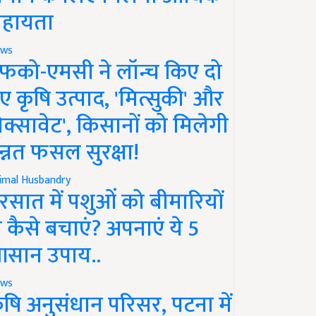
हायता
ws
फको-एमसी ने लॉन्च किए दो
ए कृषि उत्पाद, 'मित्सुकी' और
नेक्सावेट', किसानों को मिलेगी
न्नत फसल सुरक्षा!
imal Husbandry
रसात में पशुओं को बीमारियों
े कैसे बचाएं? अपनाएं ये 5
सान उपाय..
ws
ृषि अनुसंधान परिसर, पटना में