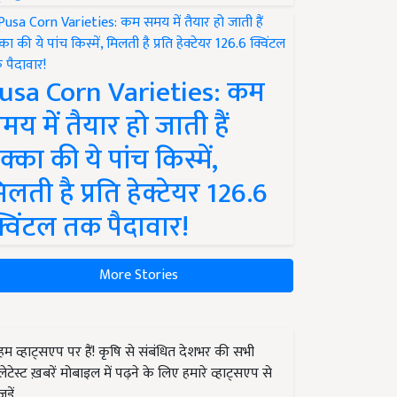
usa Corn Varieties: कम
मय में तैयार हो जाती हैं
क्का की ये पांच किस्में,
िलती है प्रति हेक्टेयर 126.6
्विंटल तक पैदावार!
More Stories
हम व्हाट्सएप पर हैं! कृषि से संबंधित देशभर की सभी
लेटेस्ट ख़बरें मोबाइल में पढ़ने के लिए हमारे व्हाट्सएप से
जुड़ें.