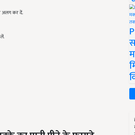
र अलग कर दें.
P
ें.
स
म
म
क