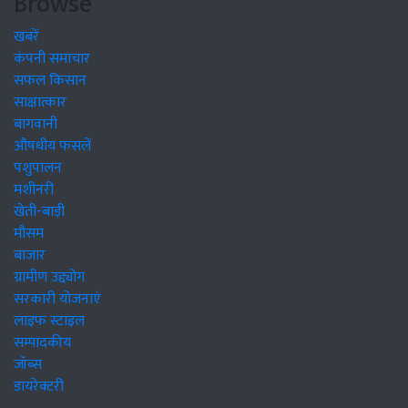
Browse
खबरें
कंपनी समाचार
सफल किसान
साक्षात्कार
बागवानी
औषधीय फसलें
पशुपालन
मशीनरी
खेती-बाड़ी
मौसम
बाजार
ग्रामीण उद्द्योग
सरकारी योजनाएं
लाइफ स्टाइल
सम्पादकीय
जॉब्स
डायरेक्टरी