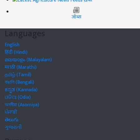
ख़बरें
जॉब्स
Languages
English
हिंदी (Hindi)
മലയാളം (Malayalam)
मराठी (Marathi)
தமிழ் (Tamil)
বাঙালি (Bengali)
ಕನ್ನಡ (Kannada)
ଓଡିଆ (Odia)
অসমীয়া (Asomiya)
ਪੰਜਾਬੀ
తెలుగు
ગુજરાતી