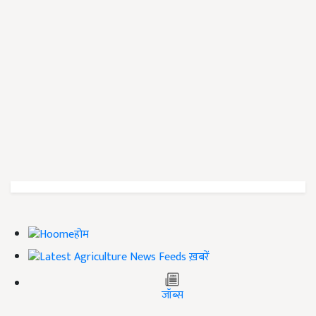
होम
ख़बरें
जॉब्स