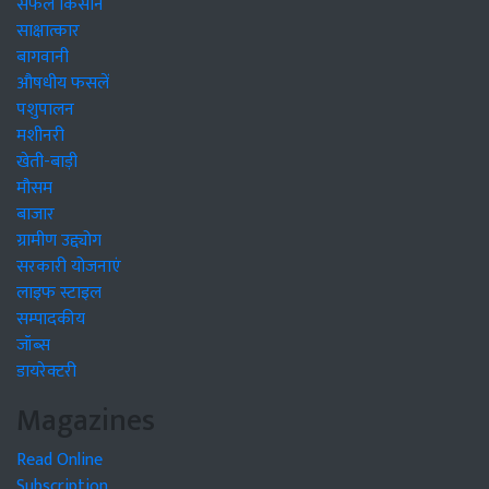
सफल किसान
साक्षात्कार
बागवानी
औषधीय फसलें
पशुपालन
मशीनरी
खेती-बाड़ी
मौसम
बाजार
ग्रामीण उद्द्योग
सरकारी योजनाएं
लाइफ स्टाइल
सम्पादकीय
जॉब्स
डायरेक्टरी
Magazines
Read Online
Subscription