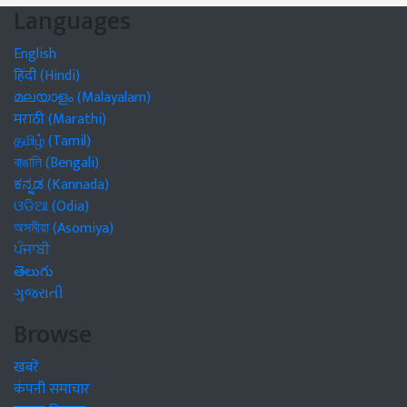
Languages
English
हिंदी (Hindi)
മലയാളം (Malayalam)
मराठी (Marathi)
தமிழ் (Tamil)
বাঙালি (Bengali)
ಕನ್ನಡ (Kannada)
ଓଡିଆ (Odia)
অসমীয়া (Asomiya)
ਪੰਜਾਬੀ
తెలుగు
ગુજરાતી
Browse
खबरें
कंपनी समाचार