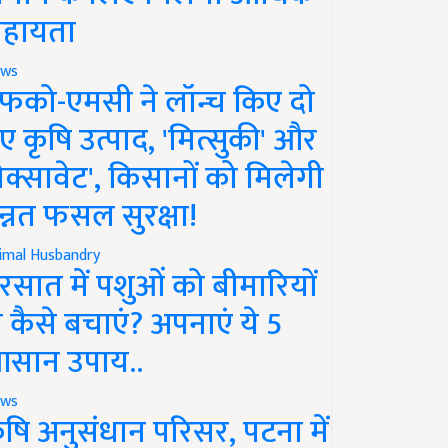
हायता
ws
फको-एमसी ने लॉन्च किए दो
ए कृषि उत्पाद, 'मित्सुकी' और
नेक्सावेट', किसानों को मिलेगी
न्नत फसल सुरक्षा!
imal Husbandry
रसात में पशुओं को बीमारियों
े कैसे बचाएं? अपनाएं ये 5
सान उपाय..
ws
ृषि अनुसंधान परिसर, पटना में