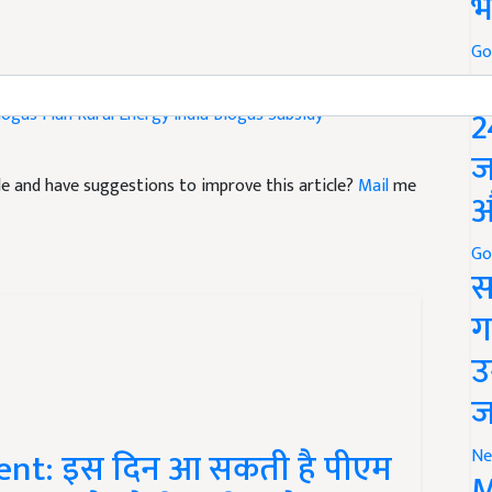
भ
Go
P
 Subsidy Saving
Sustainable Energy
Rural Development
2
iogas Plan
Rural Energy India
Biogas Subsidy
ज
icle and have suggestions to improve this article?
Mail
me
औ
Go
स
ग
उ
ज
ent: इस दिन आ सकती है पीएम
Ne
M