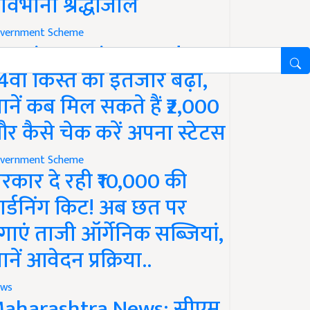
ावभीनी श्रद्धांजलि
vernment Scheme
M Kisan Yojana Update:
4वीं किस्त का इंतजार बढ़ा,
ानें कब मिल सकते हैं ₹2,000
र कैसे चेक करें अपना स्टेटस
vernment Scheme
रकार दे रही ₹10,000 की
ार्डनिंग किट! अब छत पर
गाएं ताजी ऑर्गेनिक सब्जियां,
ानें आवेदन प्रक्रिया..
ws
aharashtra News: सीएम