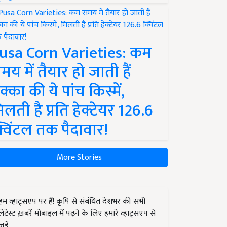
usa Corn Varieties: कम
मय में तैयार हो जाती हैं
क्का की ये पांच किस्में,
िलती है प्रति हेक्टेयर 126.6
्विंटल तक पैदावार!
More Stories
हम व्हाट्सएप पर हैं! कृषि से संबंधित देशभर की सभी
लेटेस्ट ख़बरें मोबाइल में पढ़ने के लिए हमारे व्हाट्सएप से
जुड़ें.