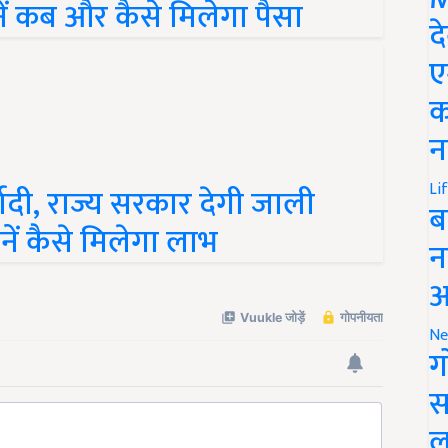
ें कब और कैसे मिलेगा पैसा
द
ए
क
न
Li
दी, राज्य सरकार देगी जाली
ब
ें कैसे मिलेगा लाभ
न
आ
Ne
ग
स
ल