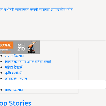
ार
मशीनरी
साक्षात्कार
कंपनी समाचार
सम्पादकीय
फोटो
op on Krishi Jagran
सफल किसान
मिलेनियर फार्मर ऑफ इंडिया अवॉर्ड
महिंद्रा ट्रैक्टर्स
कृषि मशीनरी
जायद की फसल
बिज़नेस आइडियाज
पीएम किसान
op Stories