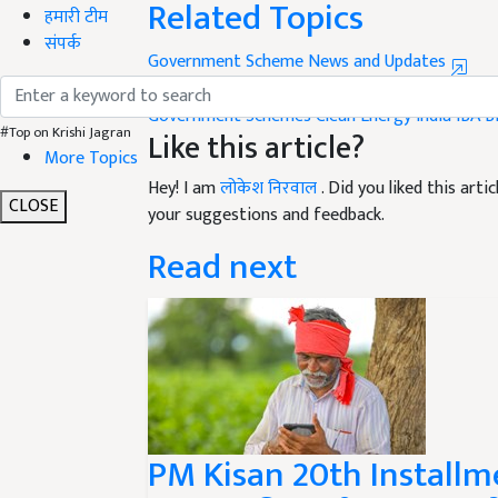
Related Topics
हमारी टीम
संपर्क
Government Scheme News and Updates
Renewable Energy India
Biogas Revival Plan
LPG
Government Schemes
Clean Energy India
IBA B
#Top on Krishi Jagran
Like this article?
More Topics
Hey! I am
लोकेश निरवाल
. Did you liked this art
CLOSE
your suggestions and feedback.
Read next
PM Kisan 20th Installm