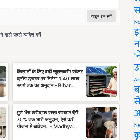
स
Ne
इ
न
'
उ
An
ब
स
आ
Ne
क