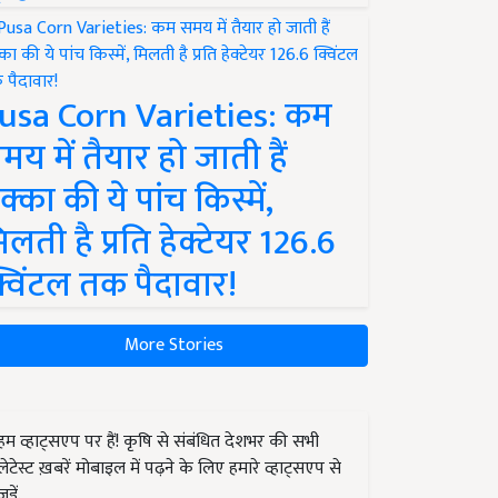
usa Corn Varieties: कम
मय में तैयार हो जाती हैं
क्का की ये पांच किस्में,
िलती है प्रति हेक्टेयर 126.6
्विंटल तक पैदावार!
More Stories
हम व्हाट्सएप पर हैं! कृषि से संबंधित देशभर की सभी
लेटेस्ट ख़बरें मोबाइल में पढ़ने के लिए हमारे व्हाट्सएप से
जुड़ें.