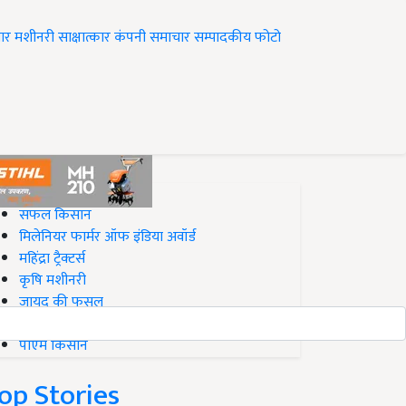
ार
मशीनरी
साक्षात्कार
कंपनी समाचार
सम्पादकीय
फोटो
op on Krishi Jagran
सफल किसान
मिलेनियर फार्मर ऑफ इंडिया अवॉर्ड
महिंद्रा ट्रैक्टर्स
कृषि मशीनरी
जायद की फसल
बिज़नेस आइडियाज
पीएम किसान
op Stories