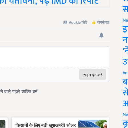
स
Ne
इ
न
'
उ
An
ब
स
आ
Ne
क