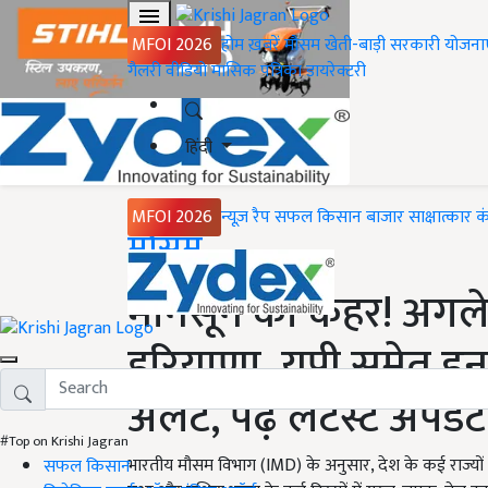
MFOI 2026
होम
ख़बरें
मौसम
खेती-बाड़ी
सरकारी योजना
गैलरी
वीडियो
मासिक पत्रिका
डायरेक्टरी
हिंदी
MFOI 2026
न्यूज़ रैप
सफल किसान
बाजार
साक्षात्कार
क
Home
मौसम
मानसून का कहर! अगले 
हरियाणा, यूपी समेत इन 5
अलर्ट, पढ़ें लेटेस्ट अपडेट
#Top on Krishi Jagran
भारतीय मौसम विभाग (IMD) के अनुसार, देश के कई राज्यों में 
सफल किसान