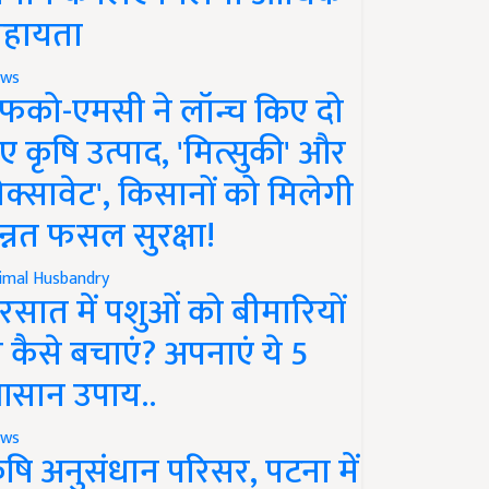
हायता
ws
फको-एमसी ने लॉन्च किए दो
ए कृषि उत्पाद, 'मित्सुकी' और
नेक्सावेट', किसानों को मिलेगी
न्नत फसल सुरक्षा!
imal Husbandry
रसात में पशुओं को बीमारियों
े कैसे बचाएं? अपनाएं ये 5
सान उपाय..
ws
ृषि अनुसंधान परिसर, पटना में