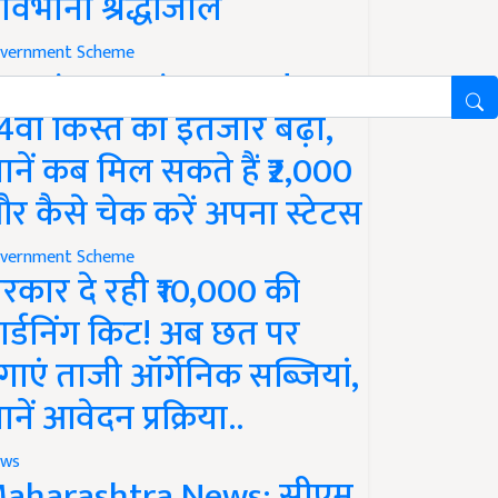
ावभीनी श्रद्धांजलि
vernment Scheme
M Kisan Yojana Update:
4वीं किस्त का इंतजार बढ़ा,
ानें कब मिल सकते हैं ₹2,000
र कैसे चेक करें अपना स्टेटस
vernment Scheme
रकार दे रही ₹10,000 की
ार्डनिंग किट! अब छत पर
गाएं ताजी ऑर्गेनिक सब्जियां,
ानें आवेदन प्रक्रिया..
ws
aharashtra News: सीएम