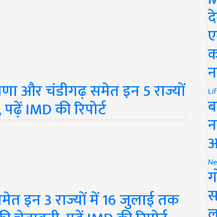
द
ए
क
न
णा और चंडीगढ़ समेत इन 5 राज्यों
Li
ढ़ें IMD की रिपोर्ट
ब
न
आ
Ne
ग
ेत इन 3 राज्यों में 16 जुलाई तक
स
 चेतावनी, पढ़ें IMD की रिपोर्ट
ल