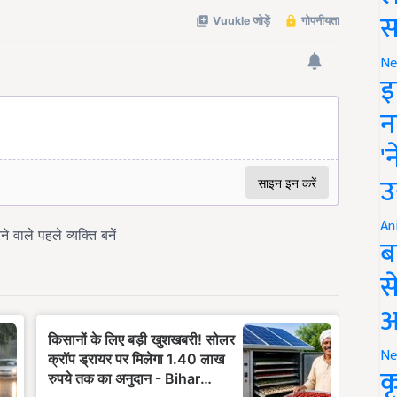
स
Ne
इ
न
'
उ
An
ब
स
आ
Ne
क