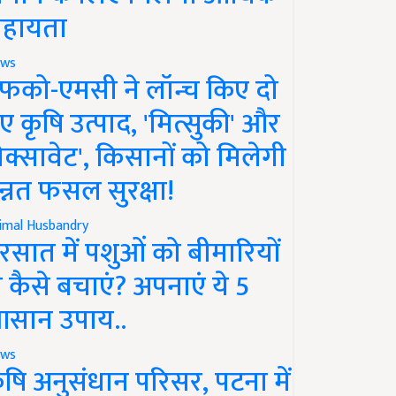
हायता
ws
फको-एमसी ने लॉन्च किए दो
ए कृषि उत्पाद, 'मित्सुकी' और
नेक्सावेट', किसानों को मिलेगी
न्नत फसल सुरक्षा!
imal Husbandry
रसात में पशुओं को बीमारियों
े कैसे बचाएं? अपनाएं ये 5
सान उपाय..
ws
ृषि अनुसंधान परिसर, पटना में