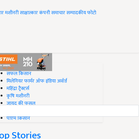
ार
मशीनरी
साक्षात्कार
कंपनी समाचार
सम्पादकीय
फोटो
op on Krishi Jagran
सफल किसान
मिलेनियर फार्मर ऑफ इंडिया अवॉर्ड
महिंद्रा ट्रैक्टर्स
कृषि मशीनरी
जायद की फसल
बिज़नेस आइडियाज
पीएम किसान
op Stories