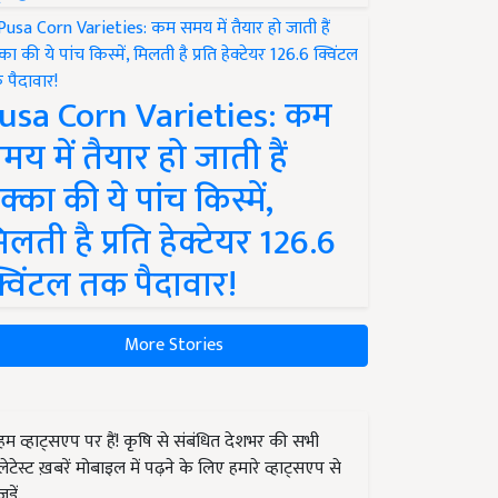
usa Corn Varieties: कम
मय में तैयार हो जाती हैं
क्का की ये पांच किस्में,
िलती है प्रति हेक्टेयर 126.6
्विंटल तक पैदावार!
More Stories
हम व्हाट्सएप पर हैं! कृषि से संबंधित देशभर की सभी
लेटेस्ट ख़बरें मोबाइल में पढ़ने के लिए हमारे व्हाट्सएप से
जुड़ें.