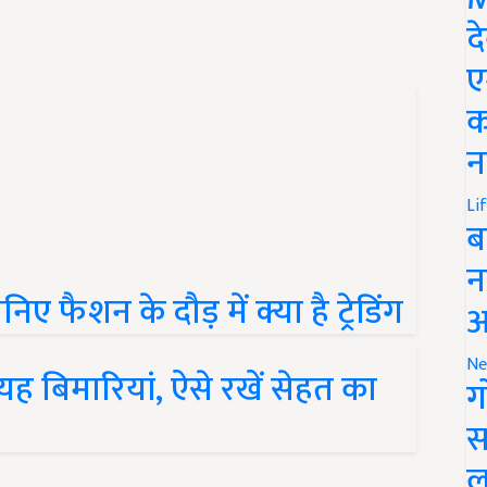
द
ए
क
न
Li
ब
न
निए फैशन के दौड़ में क्या है ट्रेडिंग
आ
 यह बिमारियां, ऐसे रखें सेहत का
Ne
ग
स
ल