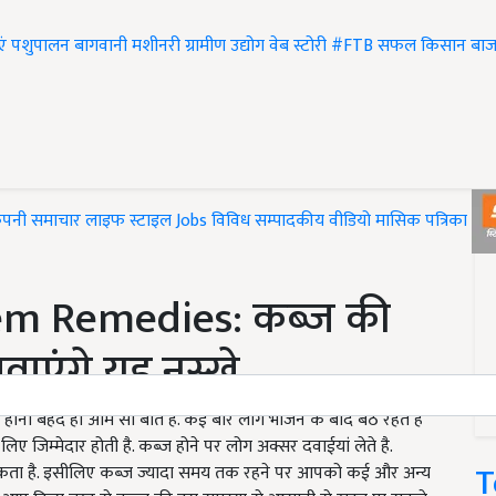
एं
पशुपालन
बागवानी
मशीनरी
ग्रामीण उद्योग
वेब स्टोरी
#FTB
सफल किसान
बाज
ंपनी समाचार
लाइफ स्टाइल
Jobs
विविध
सम्पादकीय
वीडियो
मासिक पत्रिका
#T
em Remedies: कब्ज की
ाएंगे यह नुस्खे
ोना बेहद ही आम सी बात है. कई बार लोग भोजन के बाद बैठे रहते है
ए जिम्मेदार होती है. कब्ज होने पर लोग अक्सर दवाईयां लेते है.
T
ता है. इसीलिए कब्ज ज्यादा समय तक रहने पर आपको कई और अन्य