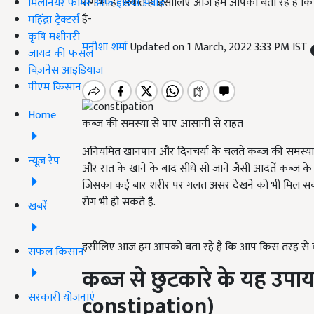
रोग भी हो सकते है. इसीलिए आज हम आपको बता रहे है क
मिलेनियर फार्मर ऑफ इंडिया अवॉर्ड
है-
महिंद्रा ट्रैक्टर्स
कृषि मशीनरी
मनीशा शर्मा
Updated on 1 March, 2022 3:33 PM IST
जायद की फसल
बिज़नेस आइडियाज
पीएम किसान
Home
कब्ज की समस्या से पाए आसानी से राहत
अनियमित खानपान और दिनचर्या के चलते कब्ज की समस्या ह
न्यूज़ रैप
और रात के खाने के बाद सीधे सो जाने जैसी आदतें कब्ज के लि
जिसका कई बार शरीर पर गलत असर देखने को भी मिल सक
रोग भी हो सकते है.
खबरें
इसीलिए आज हम आपको बता रहे है कि आप किस तरह से कब
सफल किसान
कब्ज से छुटकारे के यह उपा
सरकारी योजनाएं
constipation)