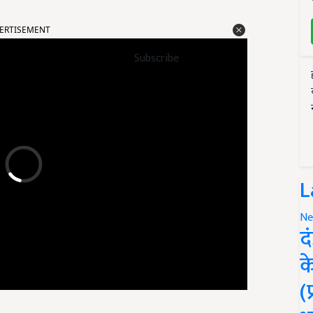
ERTISEMENT
Subscribe
L
Ne
द
क
(
 husk)