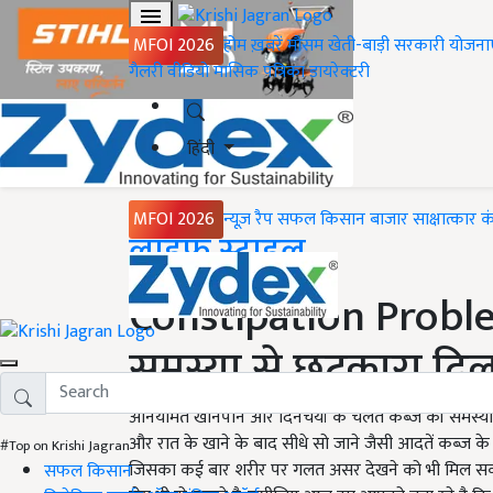
MFOI 2026
होम
ख़बरें
मौसम
खेती-बाड़ी
सरकारी योजना
गैलरी
वीडियो
मासिक पत्रिका
डायरेक्टरी
हिंदी
MFOI 2026
न्यूज़ रैप
सफल किसान
बाजार
साक्षात्कार
क
Home
लाइफ स्टाइल
Constipation Probl
समस्या से छुटकारा दिलव
अनियमित खानपान और दिनचर्या के चलते कब्ज की समस्या ह
और रात के खाने के बाद सीधे सो जाने जैसी आदतें कब्ज के लि
#Top on Krishi Jagran
जिसका कई बार शरीर पर गलत असर देखने को भी मिल सक
सफल किसान