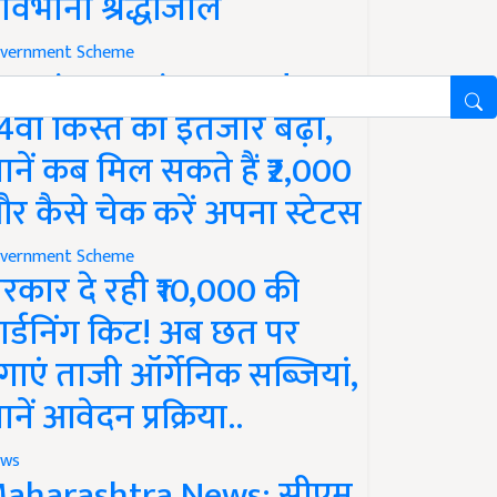
ावभीनी श्रद्धांजलि
vernment Scheme
M Kisan Yojana Update:
4वीं किस्त का इंतजार बढ़ा,
ानें कब मिल सकते हैं ₹2,000
र कैसे चेक करें अपना स्टेटस
vernment Scheme
रकार दे रही ₹10,000 की
ार्डनिंग किट! अब छत पर
गाएं ताजी ऑर्गेनिक सब्जियां,
ानें आवेदन प्रक्रिया..
ws
aharashtra News: सीएम