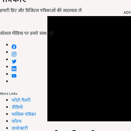
ADV
हमारी प्रिंट और डिजिटल पत्रिकाओं की सदस्यता लें
सोशल मीडिया पर हमारे साथ जुड़ें:
More Links
फोटो गैलरी
वीडियो
मासिक पत्रिका
फोरम
इसबगोल की भूसी (isabgol
डायरेक्टरी