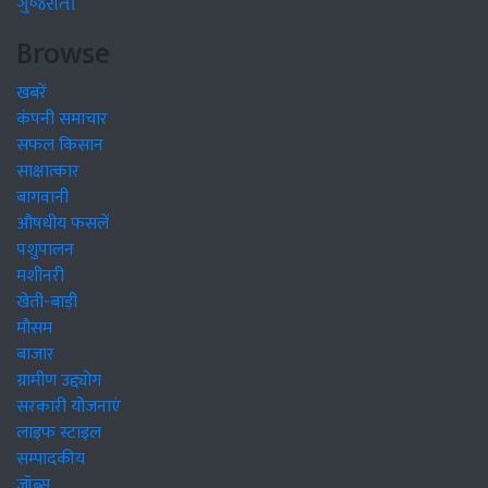
ગુજરાતી
Browse
खबरें
कंपनी समाचार
सफल किसान
साक्षात्कार
बागवानी
औषधीय फसलें
पशुपालन
मशीनरी
खेती-बाड़ी
मौसम
बाजार
ग्रामीण उद्द्योग
सरकारी योजनाएं
लाइफ स्टाइल
सम्पादकीय
जॉब्स