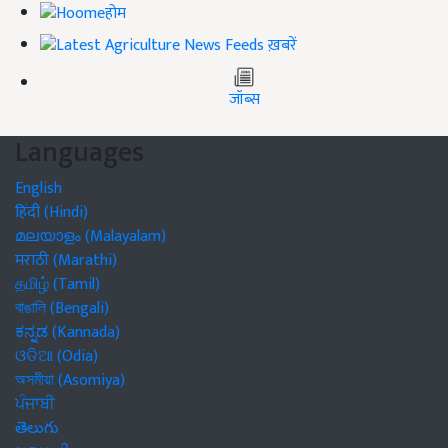
होम
ख़बरें
जॉब्स
Languages
English
हिंदी (Hindi)
മലയാളം (Malayalam)
मराठी (Marathi)
தமிழ் (Tamil)
বাঙালি (Bengali)
ಕನ್ನಡ (Kannada)
ଓଡିଆ (Odia)
অসমীয়া (Asomiya)
ਪੰਜਾਬੀ
తెలుగు