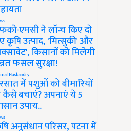
हायता
ws
फको-एमसी ने लॉन्च किए दो
ए कृषि उत्पाद, 'मित्सुकी' और
नेक्सावेट', किसानों को मिलेगी
न्नत फसल सुरक्षा!
imal Husbandry
रसात में पशुओं को बीमारियों
े कैसे बचाएं? अपनाएं ये 5
सान उपाय..
ws
ृषि अनुसंधान परिसर, पटना में