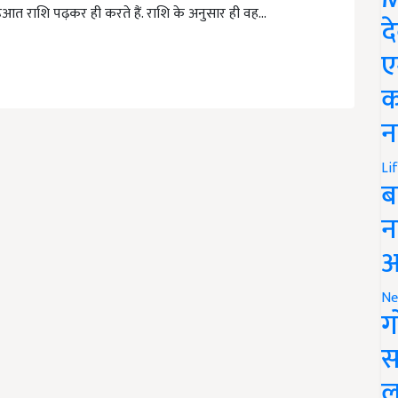
त राशि पढ़कर ही करते हैं. राशि के अनुसार ही वह…
द
ए
क
न
Li
ब
न
आ
Ne
ग
स
ल