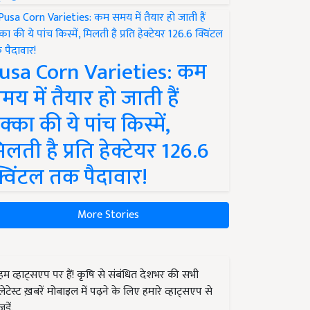
usa Corn Varieties: कम
मय में तैयार हो जाती हैं
क्का की ये पांच किस्में,
िलती है प्रति हेक्टेयर 126.6
्विंटल तक पैदावार!
More Stories
हम व्हाट्सएप पर हैं! कृषि से संबंधित देशभर की सभी
लेटेस्ट ख़बरें मोबाइल में पढ़ने के लिए हमारे व्हाट्सएप से
जुड़ें.