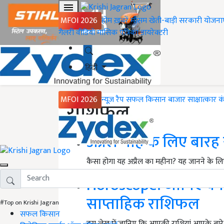
MFOI 2026
होम
ख़बरें
मौसम
खेती-बाड़ी
सरकारी योजना
गैलरी
वीडियो
मासिक पत्रिका
डायरेक्टरी
हिंदी
MFOI 2026
न्यूज़ रैप
सफल किसान
बाजार
साक्षात्कार
क
राशिफल
अप्रैल माह के लिए बार
कैसा होगा यह अप्रैल का महीना? यह जानने के लिए
Horoscope: जानिए क्या
साप्ताहिक राशिफल
#Top on Krishi Jagran
सफल किसान
इस लेख में जानिए कि आपकी राशियां आपके बारे में