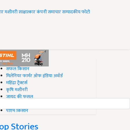
ार
मशीनरी
साक्षात्कार
कंपनी समाचार
सम्पादकीय
फोटो
op on Krishi Jagran
सफल किसान
मिलेनियर फार्मर ऑफ इंडिया अवॉर्ड
महिंद्रा ट्रैक्टर्स
कृषि मशीनरी
जायद की फसल
बिज़नेस आइडियाज
पीएम किसान
op Stories