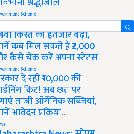
ावभीनी श्रद्धांजलि
vernment Scheme
M Kisan Yojana Update:
4वीं किस्त का इंतजार बढ़ा,
ानें कब मिल सकते हैं ₹2,000
र कैसे चेक करें अपना स्टेटस
vernment Scheme
रकार दे रही ₹10,000 की
ार्डनिंग किट! अब छत पर
गाएं ताजी ऑर्गेनिक सब्जियां,
ानें आवेदन प्रक्रिया..
ws
aharashtra News: सीएम