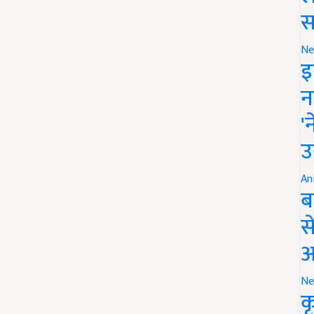
स
Ne
इ
न
'
उ
An
ब
स
आ
Ne
क