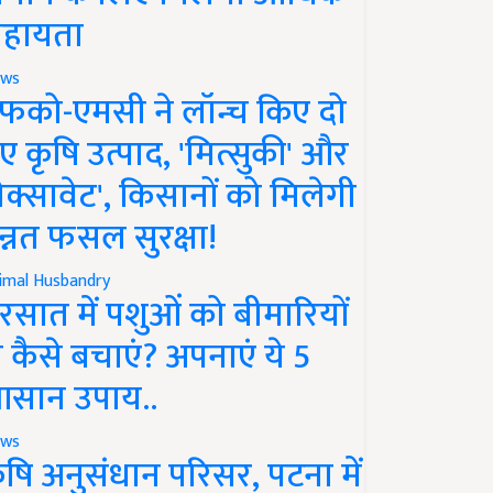
हायता
ws
फको-एमसी ने लॉन्च किए दो
ए कृषि उत्पाद, 'मित्सुकी' और
नेक्सावेट', किसानों को मिलेगी
न्नत फसल सुरक्षा!
imal Husbandry
रसात में पशुओं को बीमारियों
े कैसे बचाएं? अपनाएं ये 5
सान उपाय..
ws
ृषि अनुसंधान परिसर, पटना में