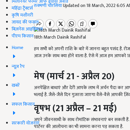
मिलेनियर फार्मर ऑफ इंडिया अवॉर्ड
रुक्मणी चौरसिया
Updated on 18 March, 2022 6:05 
महिंद्रा ट्रैक्टर्स
कृषि मशीनरी
जायद की फसल
बिज़नेस आइडियाज
पीएम किसान
18th March Dainik Rashifal
Home
हम सभी को अपनी राशि के बारे में जानना बहुत पसंद है. रो
आज उनके साथ क्या होने वाला है. ऐसे में आज हम आपको 18 म
न्यूज़ रैप
मेष (मार्च 21 - अप्रैल 20)
खबरें
अनपेक्षित बाधाएं और देरी आपके लाभ में अर्चन पैदा कर 
भलाई है. जैसे-जैसे दिन गुजरता जाएगा वैसे-वैसे आपकी ज़िंदग
सफल किसान
वृषभ (21 अप्रैल – 21 मई)
अपने जीवनसाथी के साथ रोमांटिक संभावनाएं बन सकती हैं
सरकारी योजनाएं
पार्टनर की आलोचना का भी सामना करना पड़ सकता है.