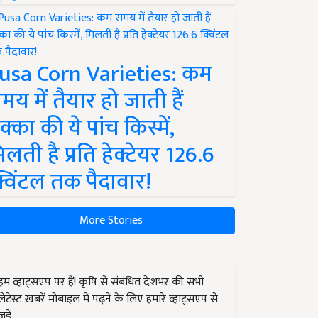
usa Corn Varieties: कम
मय में तैयार हो जाती हैं
क्का की ये पांच किस्में,
िलती है प्रति हेक्टेयर 126.6
्विंटल तक पैदावार!
More Stories
हम व्हाट्सएप पर हैं! कृषि से संबंधित देशभर की सभी
लेटेस्ट ख़बरें मोबाइल में पढ़ने के लिए हमारे व्हाट्सएप से
जुड़ें.