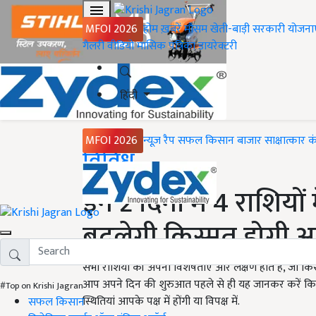
MFOI 2026
होम
ख़बरें
मौसम
खेती-बाड़ी
सरकारी योजना
गैलरी
वीडियो
मासिक पत्रिका
डायरेक्टरी
हिंदी
MFOI 2026
न्यूज़ रैप
सफल किसान
बाजार
साक्षात्कार
क
Home
विविध
इन 2 दिनों में 4 राशि
बदलेगी क़िस्मत होगी अ
सभी राशियों की अपनी विशेषताएं और लक्षण होते हैं, जो किसी
आप अपने दिन की शुरुआत पहले से ही यह जानकर करें कि आपक
#Top on Krishi Jagran
स्थितियां आपके पक्ष में होंगी या विपक्ष में.
सफल किसान