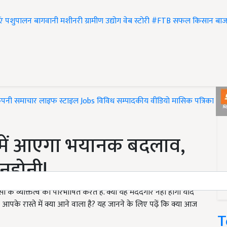
एं
पशुपालन
बागवानी
मशीनरी
ग्रामीण उद्योग
वेब स्टोरी
#FTB
सफल किसान
बाज
ंपनी समाचार
लाइफ स्टाइल
Jobs
विविध
सम्पादकीय
वीडियो
मासिक पत्रिका
#T
यों में आएगा भयानक बदलाव,
नहोनी!
 के व्यक्तित्व को परिभाषित करते हैं. क्या यह मददगार नहीं होगा यदि
े रास्ते में क्या आने वाला है? यह जानने के लिए पढ़ें कि क्या आज
T