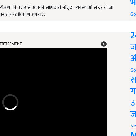
भ
परीक्षण की वजह से आपकी साझेदारी मौजूदा व्यवस्थाओं से दूर ले जा
Go
नात्मक दृष्टिकोण अपनाऐं.
P
2
ERTISEMENT
ज
औ
Go
स
ग
उ
ज
Ne
M