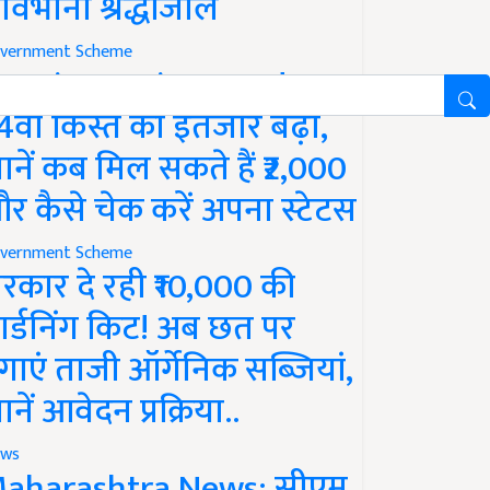
ावभीनी श्रद्धांजलि
vernment Scheme
M Kisan Yojana Update:
4वीं किस्त का इंतजार बढ़ा,
ानें कब मिल सकते हैं ₹2,000
र कैसे चेक करें अपना स्टेटस
vernment Scheme
रकार दे रही ₹10,000 की
ार्डनिंग किट! अब छत पर
गाएं ताजी ऑर्गेनिक सब्जियां,
ानें आवेदन प्रक्रिया..
ws
aharashtra News: सीएम