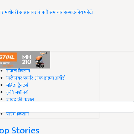
ार
मशीनरी
साक्षात्कार
कंपनी समाचार
सम्पादकीय
फोटो
op on Krishi Jagran
सफल किसान
मिलेनियर फार्मर ऑफ इंडिया अवॉर्ड
महिंद्रा ट्रैक्टर्स
कृषि मशीनरी
जायद की फसल
बिज़नेस आइडियाज
पीएम किसान
op Stories