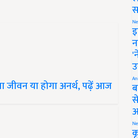
स
Ne
इ
न
'
उ
गा जीवन या होगा अनर्थ, पढ़ें आज
An
ब
स
आ
Ne
क