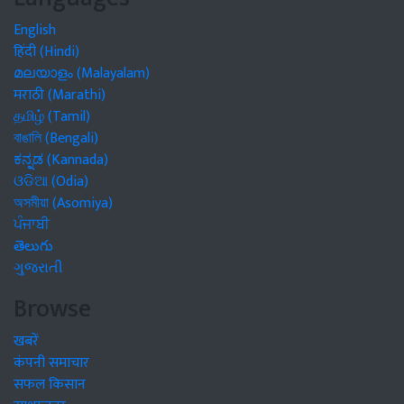
English
हिंदी (Hindi)
മലയാളം (Malayalam)
मराठी (Marathi)
தமிழ் (Tamil)
বাঙালি (Bengali)
ಕನ್ನಡ (Kannada)
ଓଡିଆ (Odia)
অসমীয়া (Asomiya)
ਪੰਜਾਬੀ
తెలుగు
ગુજરાતી
Browse
खबरें
कंपनी समाचार
सफल किसान