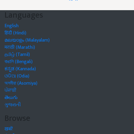
Languages
English
हिंदी (Hindi)
മലയാളം (Malayalam)
मराठी (Marathi)
தமிழ் (Tamil)
বাঙালি (Bengali)
ಕನ್ನಡ (Kannada)
ଓଡିଆ (Odia)
অসমীয়া (Asomiya)
ਪੰਜਾਬੀ
తెలుగు
ગુજરાતી
Browse
खबरें