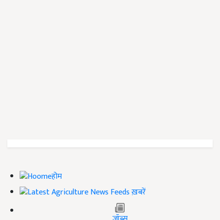
होम
ख़बरें
जॉब्स