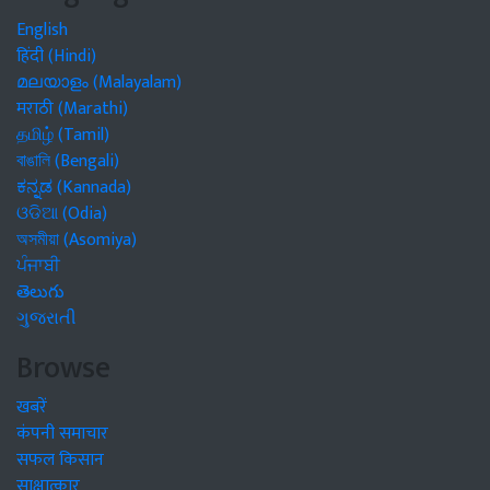
English
हिंदी (Hindi)
മലയാളം (Malayalam)
मराठी (Marathi)
தமிழ் (Tamil)
বাঙালি (Bengali)
ಕನ್ನಡ (Kannada)
ଓଡିଆ (Odia)
অসমীয়া (Asomiya)
ਪੰਜਾਬੀ
తెలుగు
ગુજરાતી
Browse
खबरें
कंपनी समाचार
सफल किसान
साक्षात्कार