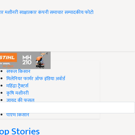
ार
मशीनरी
साक्षात्कार
कंपनी समाचार
सम्पादकीय
फोटो
op on Krishi Jagran
सफल किसान
मिलेनियर फार्मर ऑफ इंडिया अवॉर्ड
महिंद्रा ट्रैक्टर्स
कृषि मशीनरी
जायद की फसल
बिज़नेस आइडियाज
पीएम किसान
op Stories