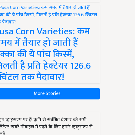
usa Corn Varieties: कम
मय में तैयार हो जाती हैं
क्का की ये पांच किस्में,
िलती है प्रति हेक्टेयर 126.6
्विंटल तक पैदावार!
More Stories
हम व्हाट्सएप पर हैं! कृषि से संबंधित देशभर की सभी
लेटेस्ट ख़बरें मोबाइल में पढ़ने के लिए हमारे व्हाट्सएप से
जुड़ें.