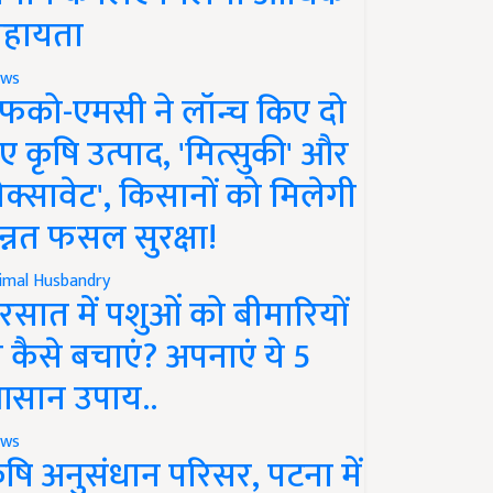
हायता
ws
फको-एमसी ने लॉन्च किए दो
ए कृषि उत्पाद, 'मित्सुकी' और
नेक्सावेट', किसानों को मिलेगी
न्नत फसल सुरक्षा!
imal Husbandry
रसात में पशुओं को बीमारियों
े कैसे बचाएं? अपनाएं ये 5
सान उपाय..
ws
ृषि अनुसंधान परिसर, पटना में