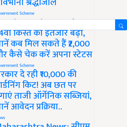
ावभीनी श्रद्धांजलि
vernment Scheme
M Kisan Yojana Update:
4वीं किस्त का इंतजार बढ़ा,
ानें कब मिल सकते हैं ₹2,000
र कैसे चेक करें अपना स्टेटस
vernment Scheme
रकार दे रही ₹10,000 की
ार्डनिंग किट! अब छत पर
गाएं ताजी ऑर्गेनिक सब्जियां,
ानें आवेदन प्रक्रिया..
ws
aharashtra News: सीएम