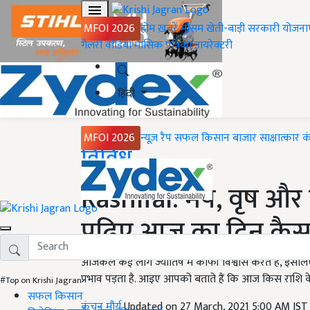
MFOI 2026
होम
ख़बरें
मौसम
खेती-बाड़ी
सरकारी योजना
गैलरी
वीडियो
मासिक पत्रिका
डायरेक्टरी
हिंदी
MFOI 2026
न्यूज़ रैप
सफल किसान
बाजार
साक्षात्कार
क
Home
विविध
Rashifal: मेष, वृष और
पढ़िए आज का दिन कैसा
आजकल कई लोग ज्योतिष में काफी विश्वास करते हैं, इसलिए राशि
प्रभाव पड़ता है. आइए आपको बताते हैं कि आज किस राशि के
#Top on Krishi Jagran
सफल किसान
कंचन मौर्य
Updated on 27 March, 2021 5:00 AM IS