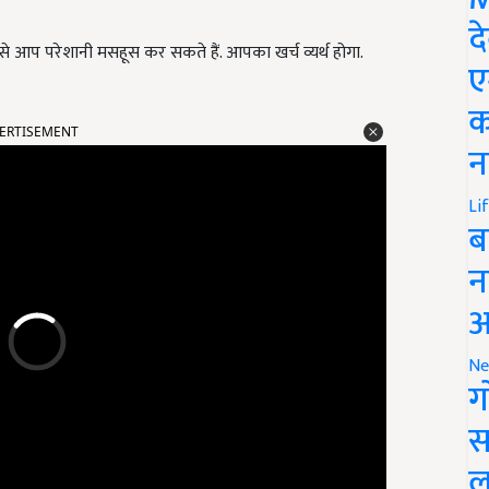
द
ससे आप परेशानी मसहूस कर सकते हैं. आपका खर्च व्यर्थ होगा.
ए
क
ERTISEMENT
न
Li
ब
न
आ
Ne
ग
स
ल