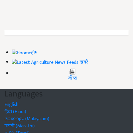
होम
ख़बरें
जॉब्स
Languages
English
हिंदी (Hindi)
മലയാളം (Malayalam)
मराठी (Marathi)