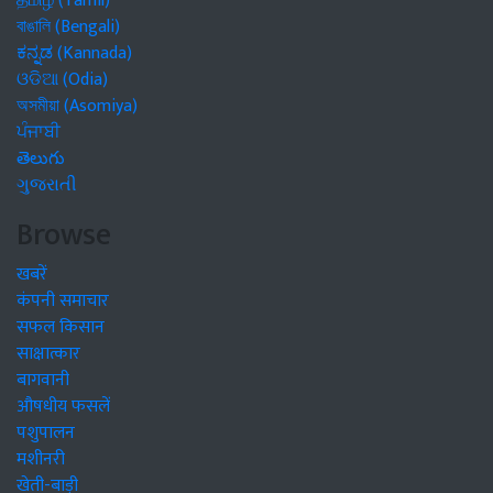
தமிழ் (Tamil)
বাঙালি (Bengali)
ಕನ್ನಡ (Kannada)
ଓଡିଆ (Odia)
অসমীয়া (Asomiya)
ਪੰਜਾਬੀ
తెలుగు
ગુજરાતી
Browse
खबरें
कंपनी समाचार
सफल किसान
साक्षात्कार
बागवानी
औषधीय फसलें
पशुपालन
मशीनरी
खेती-बाड़ी