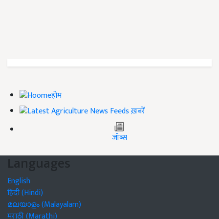
होम
ख़बरें
जॉब्स
Languages
English
हिंदी (Hindi)
മലയാളം (Malayalam)
मराठी (Marathi)