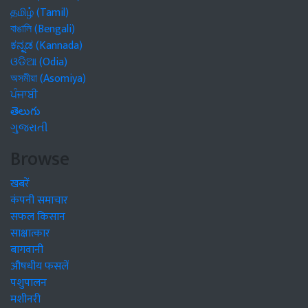
தமிழ் (Tamil)
বাঙালি (Bengali)
ಕನ್ನಡ (Kannada)
ଓଡିଆ (Odia)
অসমীয়া (Asomiya)
ਪੰਜਾਬੀ
తెలుగు
ગુજરાતી
Browse
खबरें
कंपनी समाचार
सफल किसान
साक्षात्कार
बागवानी
औषधीय फसलें
पशुपालन
मशीनरी