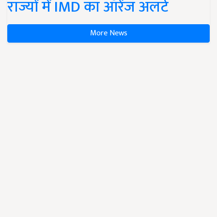
राज्यों में IMD का ऑरेंज अलर्ट
More News