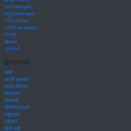
বাঙালি (Bengali)
ಕನ್ನಡ (Kannada)
ଓଡିଆ (Odia)
অসমীয়া (Asomiya)
ਪੰਜਾਬੀ
తెలుగు
ગુજરાતી
Browse
खबरें
कंपनी समाचार
सफल किसान
साक्षात्कार
बागवानी
औषधीय फसलें
पशुपालन
मशीनरी
खेती-बाड़ी