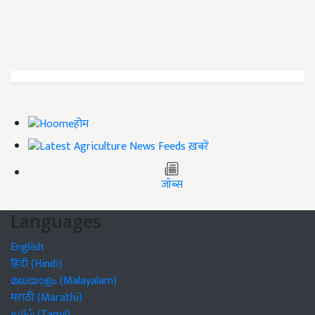
होम
ख़बरें
जॉब्स
Languages
English
हिंदी (Hindi)
മലയാളം (Malayalam)
मराठी (Marathi)
தமிழ் (Tamil)