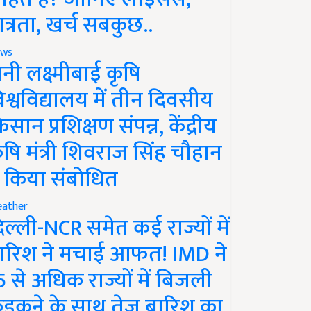
ात्रता, खर्च सबकुछ..
ws
ानी लक्ष्मीबाई कृषि
िश्वविद्यालय में तीन दिवसीय
िसान प्रशिक्षण संपन्न, केंद्रीय
ृषि मंत्री शिवराज सिंह चौहान
े किया संबोधित
ather
िल्ली-NCR समेत कई राज्यों में
ारिश ने मचाई आफत! IMD ने
5 से अधिक राज्यों में बिजली
ड़कने के साथ तेज बारिश का