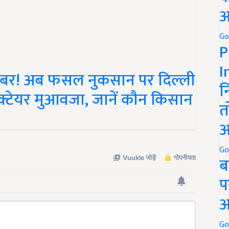
अ
Go
P
खबर! अब फसल नुकसान पर दिल्ली
I
हेक्टेयर मुआवजा, जानें कौन किसान
न
त
अ
Go
ब
प
अ
Go