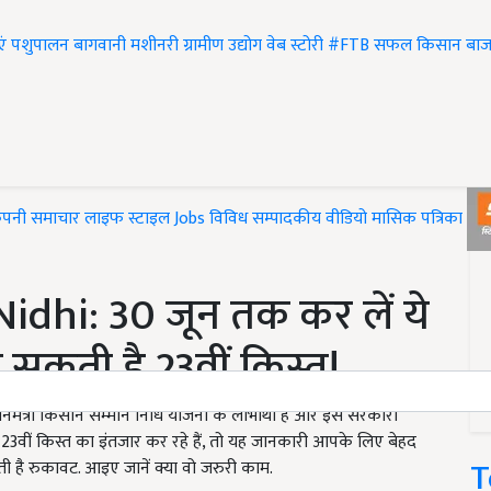
एं
पशुपालन
बागवानी
मशीनरी
ग्रामीण उद्योग
वेब स्टोरी
#FTB
सफल किसान
बाज
ंपनी समाचार
लाइफ स्टाइल
Jobs
विविध
सम्पादकीय
वीडियो
मासिक पत्रिका
#T
hi: 30 जून तक कर लें ये
सकती है 23वीं किस्त!
ंत्री किसान सम्मान निधि योजना के लाभार्थी है और इस सरकारी
वीं किस्त का इंतजार कर रहे हैं, तो यह जानकारी आपके लिए बेहद
T
 है रुकावट. आइए जानें क्या वो जरुरी काम.