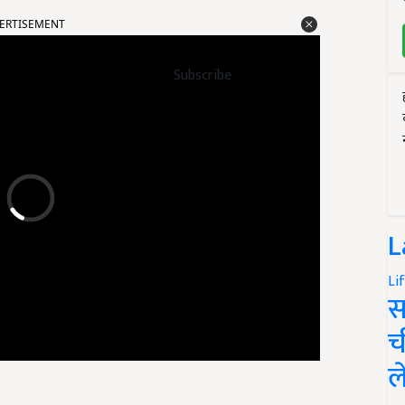
ERTISEMENT
Subscribe
L
Li
स
च
ल