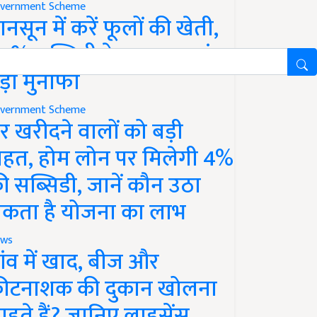
vernment Scheme
ानसून में करें फूलों की खेती,
0% सब्सिडी के साथ कमाएं
ड़ा मुनाफा
vernment Scheme
र खरीदने वालों को बड़ी
ाहत, होम लोन पर मिलेगी 4%
ी सब्सिडी, जानें कौन उठा
कता है योजना का लाभ
ws
ांव में खाद, बीज और
ीटनाशक की दुकान खोलना
ाहते हैं? जानिए लाइसेंस,