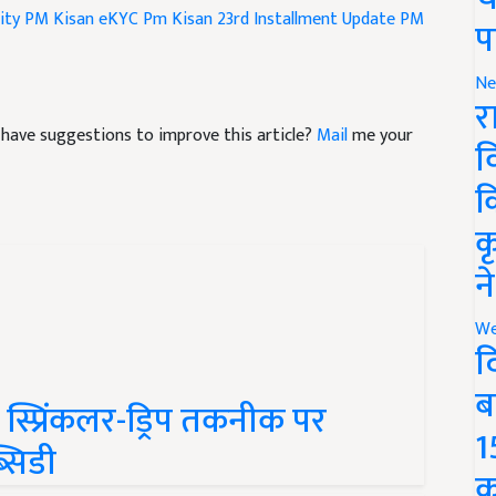
प
Ne
र
nd have suggestions to improve this article?
Mail
me your
व
क
क
न
We
द
 स्प्रिंकलर-ड्रिप तकनीक पर
ब
सिडी
1
क