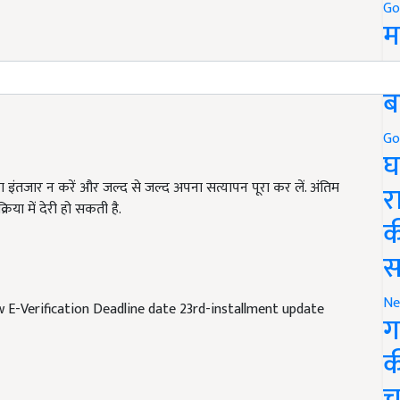
Go
म
5
ब
Go
घ
ा इंतजार न करें और जल्द से जल्द अपना सत्यापन पूरा कर लें. अंतिम
िया में देरी हो सकती है.
र
क
स
E-Verification Deadline date 23rd-installment update
Ne
ग
क
च
ity
PM Kisan eKYC
Pm Kisan 23rd Installment Update
PM