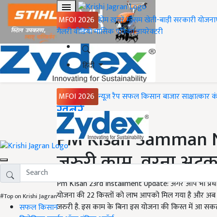
MFOI 2026
होम
ख़बरें
मौसम
खेती-बाड़ी
सरकारी योजना
गैलरी
वीडियो
मासिक पत्रिका
डायरेक्टरी
हिंदी
MFOI 2026
न्यूज़ रैप
सफल किसान
बाजार
साक्षात्कार
क
Home
ख़बरें
PM Kisan Samman Nid
जरुरी काम, वरना अटक 
Pm Kisan 23rd installment Update: अगर आप भी प्रधानम
योजना की 22 किस्तों को लाभ आपको मिल गया है और अब 23
#Top on Krishi Jagran
जरुरी है. इस काम के बिना इस योजना की किस्त में आ सकती
सफल किसान