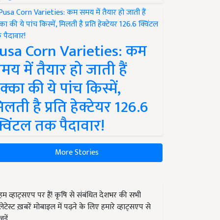
usa Corn Varieties: कम
मय में तैयार हो जाती हैं
क्का की ये पांच किस्में,
िलती है प्रति हेक्टेयर 126.6
्विंटल तक पैदावार!
More Stories
हम व्हाट्सएप पर हैं! कृषि से संबंधित देशभर की सभी
लेटेस्ट ख़बरें मोबाइल में पढ़ने के लिए हमारे व्हाट्सएप से
जुड़ें.