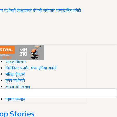
ार
मशीनरी
साक्षात्कार
कंपनी समाचार
सम्पादकीय
फोटो
op on Krishi Jagran
सफल किसान
मिलेनियर फार्मर ऑफ इंडिया अवॉर्ड
महिंद्रा ट्रैक्टर्स
कृषि मशीनरी
जायद की फसल
बिज़नेस आइडियाज
पीएम किसान
op Stories