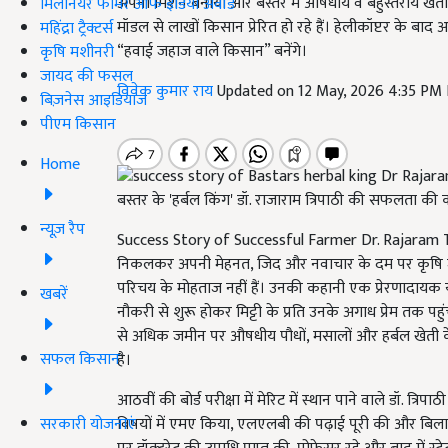
अपना मिशन बनाया और बस्तर में औषधीय व बहुस्तरीय खेती स
मिलेनियर फार्मर ऑफ इंडिया अवॉर्ड
मॉडल से लाखों किसान प्रेरित हो रहे हैं। हेलीकॉप्टर के बाद
महिंद्रा ट्रैक्टर्स
“हवाई जहाज वाले किसान” बनेंगे।
कृषि मशीनरी
जायद की फसल
विवेक कुमार राय
Updated on 12 May, 2026 4:35 PM
बिज़नेस आइडियाज
पीएम किसान
Home
बस्तर के 'हर्बल किंग' डॉ. राजाराम त्रिपाठी की सफलता की
न्यूज़ रैप
Success Story of Successful Farmer Dr. Rajaram Tripath
निकलकर अपनी मेहनत, जिद और नवाचार के दम पर कृषि जगत 
परिचय के मोहताज नहीं हैं। उनकी कहानी एक प्रेरणादायक या
खबरें
नौकरी से शुरू होकर मिट्टी के प्रति उनके अगाध प्रेम तक पह
से अधिक जमीन पर औषधीय पौधों, मसालों और हर्बल खेती के
सफल किसान
है।
आठवीं की बोर्ड परीक्षा में मेरिट में स्थान पाने वाले डॉ. त्रिपा
सरकारी योजनाएं
विषयों में एमए किया, एलएलबी की पढ़ाई पूरी की और बिलास