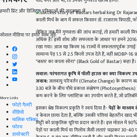
यदि फल आए भी, तो उनकी गुणवत्ता खराब होगी।
हमारी प्रिंट और डिजिटल पत्रिकाओं की सदस्यता लें
काली मिर्च के बाग में सफल किसान डॉ. राजाराम त्रिपाठी, 
लेकिन जब मैंने गुणवत्ता की जांच कराई, तो हमारी काली मिर
सोशल मीडिया पर हमारे साथ जुड़ें:
अधिक है। इसी शोध और सफलता के आधार पर हमने 2016 म
रखा गया। आज यह किस्म 16 राज्यों में सफलतापूर्वक उगाई 
सामान्य पेड़ 1.5 से 2.5 किलो उपज देते हैं, वहीं MDBP-16 प्
"बस्तर का काला सोना" (Black Gold of Bastar) कहा है।
सवाल: परंपरागत कृषि में पॉली हाउस का क्या विकल्प उप
जवाब:
जलवायु परिवर्तन (Climate Change) के कारण बढ़त
3:30 बजे के बीच पौधे प्रकाश संश्लेषण (Photosynthesis)
कम करने के लिए प्लास्टिक का उपयोग करते हैं, जो प्रतिब
More Links
फोटो गैलरी
इसका श्रेष्ठ विकल्प प्रकृति ने स्वयं दिया है-
पेड़ों के माध्यम 
वीडियो
न केवल छाया देता है, बल्कि उसकी पत्तियां बेहतरीन खाद भी 
मासिक पत्रिका
मिट्टी को प्राकृतिक यूरिया प्रदान करते हैं। इस मॉडल में
फोरम
पेड़ों पर काली मिर्च या गिलोय जैसी लताएं चढ़ाकर 30-4
डायरेक्टरी