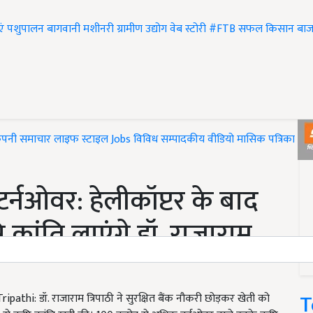
एं
पशुपालन
बागवानी
मशीनरी
ग्रामीण उद्योग
वेब स्टोरी
#FTB
सफल किसान
बाज
ंपनी समाचार
लाइफ स्टाइल
Jobs
विविध
सम्पादकीय
वीडियो
मासिक पत्रिका
#T
र्नओवर: हेलीकॉप्टर के बाद
्रांति लाएंगे डॉ. राजाराम
T
hi: डॉ. राजाराम त्रिपाठी ने सुरक्षित बैंक नौकरी छोड़कर खेती को