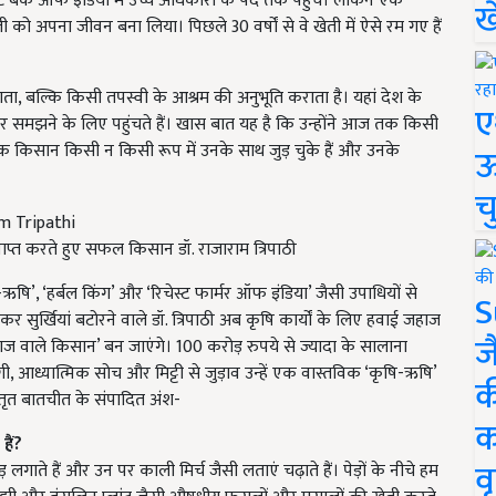
स्टेट बैंक ऑफ इंडिया में उच्च अधिकारी के पद तक पहुंचे। लेकिन एक
ख
ी को अपना जीवन बना लिया। पिछले 30 वर्षों से वे खेती में ऐसे रम गए हैं
लगता, बल्कि किसी तपस्वी के आश्रम की अनुभूति कराता है। यहां देश के
ए
और समझने के लिए पहुंचते हैं। खास बात यह है कि उन्होंने आज तक किसी
किसान किसी न किसी रूप में उनके साथ जुड़ चुके हैं और उनके
ऊ
च
राप्त करते हुए सफल किसान डॉ. राजाराम त्रिपाठी
षि-ऋषि’, ‘हर्बल किंग’ और ‘रिचेस्ट फार्मर ऑफ इंडिया’ जैसी उपाधियों से
S
 सुर्खियां बटोरने वाले डॉ. त्रिपाठी अब कृषि कार्यों के लिए हवाई जहाज
ज
जहाज वाले किसान’ बन जाएंगे। 100 करोड़ रुपये से ज्यादा के सालाना
, आध्यात्मिक सोच और मिट्टी से जुड़ाव उन्हें एक वास्तविक ‘कृषि-ऋषि’
क
तृत बातचीत के संपादित अंश-
क
हैं?
वृ
़ लगाते हैं और उन पर काली मिर्च जैसी लताएं चढ़ाते हैं। पेड़ों के नीचे हम