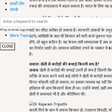
केवल 6-8 इंच तक सीमित रहती हैं और बाकी हिस्सा पराली 
हमारी टीम
एकड़ की उत्पादकता में बदल सकता है। भारत के लिए यह प्
संपर्क
सवाल: छोटे किसानों के लिए पॉली हाउस (
Poly House
जवाब:
पॉली हाउस उन पूंजीपतियों के लिए तो अच्छा है जि
घाटे का सौदा साबित हो सकता है। सरकारी आंकड़ों के अन
#Top on Krishi Jagran
More Topics
50% सब्सिडी के बाद भी किसान को भारी कर्ज चुकाना पड़
होंगे, जो बहुत कठिन है। यह केवल तभी लाभदायक है जब आप
CLOSE
का निर्यात आर्डर हो। सामान्य सब्जियां उगाने के चक्कर 
है।
सवाल: खेती से करोड़ों की कमाई कितनी सच है?
जवाब
: खेती से करोड़ों की कमाई उतनी ही सच है जितनी कि
तरीके से काम करने वाले कई लोगों ने खेती से करोड़ों कमा
विराट कोहली नहीं हो सकता, पर इसका मतलब यह नहीं कि हम
इतिहास भी आम किसानों जैसा ही था। उन्होंने संघर्ष, सह
खेती में समस्याएं भी हैं और कीर्तिमान भी।
काली मिर्च के बाग में सफल किसान डॉ. राजाराम त्रिपाठी, 