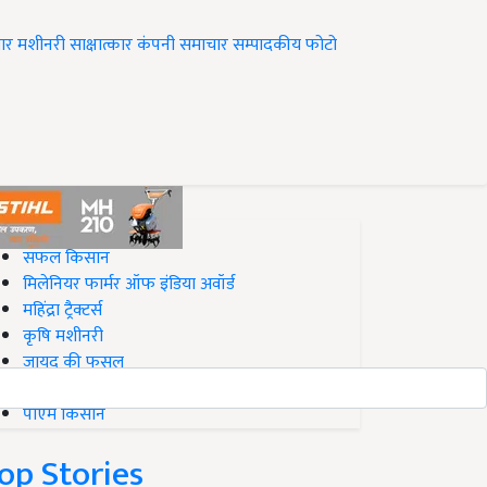
ार
मशीनरी
साक्षात्कार
कंपनी समाचार
सम्पादकीय
फोटो
op on Krishi Jagran
सफल किसान
मिलेनियर फार्मर ऑफ इंडिया अवॉर्ड
महिंद्रा ट्रैक्टर्स
कृषि मशीनरी
जायद की फसल
बिज़नेस आइडियाज
पीएम किसान
op Stories