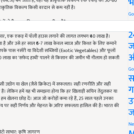
भ
(वेस्टेज) बन जाता है, वहीं यह प्राकृतिक विकल्प एक एकड़ को 50-60
राकृतिक विकल्प किसी वरदान से कम नहीं है।
Go
P
)
में खेती करना कितना व्यावहारिक है?
नके पास निवेश के लिए भरपूर पैसा है, लेकिन आम किसान के लिए यह
2
ुसार, एक एकड़ में पॉली हाउस लगाने की लागत लगभग ₹40 लाख है।
ज
ता है और उसे हर साल ₹6-7 लाख केवल ब्याज और किश्त के लिए कमाने
के पास नर्सरी या विदेशी सब्जियों (Exotic Vegetables) और फूलों
औ
में ₹40 लाख का 'सफेद हाथी' पालने से किसान की जमीन भी नीलाम हो सकती
Go
स
सी उद्योग या खेल (जैसे क्रिकेट) में सफलता। सही रणनीति और सही
ग
ए हैं। लेकिन हमें यह भी समझना होगा कि हर खिलाड़ी सचिन तेंदुलकर या
उ
 खेलना छोड़ दें। आज जो करोड़ों कमा रहे हैं, 25 साल पहले उनका
ी समय पर सही निर्णय और मेहनत के ज़रिए सफलता हासिल की है। भारत की
ज
Ne
M
फोटो साभार: कृषि जागरण