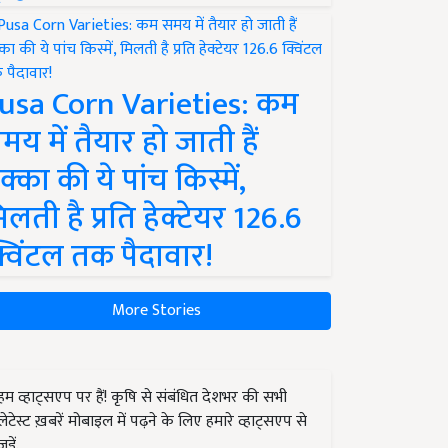
usa Corn Varieties: कम
मय में तैयार हो जाती हैं
क्का की ये पांच किस्में,
िलती है प्रति हेक्टेयर 126.6
्विंटल तक पैदावार!
More Stories
हम व्हाट्सएप पर हैं! कृषि से संबंधित देशभर की सभी
लेटेस्ट ख़बरें मोबाइल में पढ़ने के लिए हमारे व्हाट्सएप से
जुड़ें.