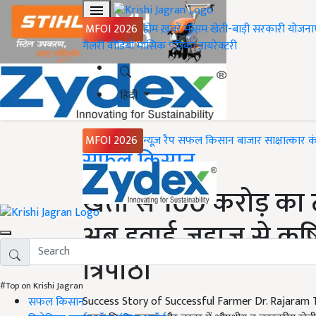
MFOI 2026
होम
ख़बरें
मौसम
खेती-बाड़ी
सरकारी योजना
गैलरी
वीडियो
मासिक पत्रिका
डायरेक्टरी
हिंदी
MFOI 2026
न्यूज़ रैप
सफल किसान
बाजार
साक्षात्कार
क
Home
सफल किसान
खेती से 100 करोड़ का ट
अब हवाई जहाज से कृषि क
त्रिपाठी
#Top on Krishi Jagran
Success Story of Successful Farmer Dr. Rajaram Tripat
सफल किसान