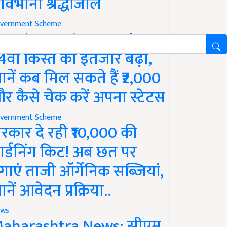
ावभीनी श्रद्धांजलि
vernment Scheme
M Kisan Yojana Update:
4वीं किस्त का इंतजार बढ़ा,
ानें कब मिल सकते हैं ₹2,000
र कैसे चेक करें अपना स्टेटस
vernment Scheme
रकार दे रही ₹10,000 की
ार्डनिंग किट! अब छत पर
गाएं ताजी ऑर्गेनिक सब्जियां,
ानें आवेदन प्रक्रिया..
ws
aharashtra News: सीएम