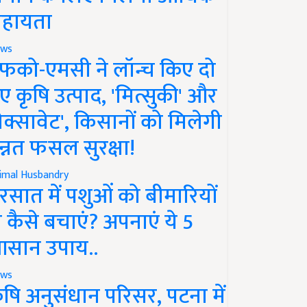
हायता
ws
फको-एमसी ने लॉन्च किए दो
ए कृषि उत्पाद, 'मित्सुकी' और
नेक्सावेट', किसानों को मिलेगी
न्नत फसल सुरक्षा!
imal Husbandry
रसात में पशुओं को बीमारियों
े कैसे बचाएं? अपनाएं ये 5
सान उपाय..
ws
ृषि अनुसंधान परिसर, पटना में